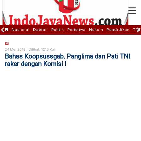
Nasional
Daerah
Politik
Peristiwa
Hukum
Pendidikan
TNI
24 Mei 2018 |
Dilihat: 1216 Kali
Bahas Koopsussgab, Panglima dan Pati TNI
raker dengan Komisi I