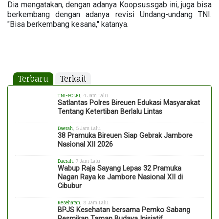
Dia mengatakan, dengan adanya Koopsussgab ini, juga bisa
berkembang dengan adanya revisi Undang-undang TNI.
"Bisa berkembang kesana," katanya.
Terbaru
Terkait
TNI-POLRI
, 4 Jam Lalu
Satlantas Polres Bireuen Edukasi Masyarakat
Tentang Ketertiban Berlalu Lintas
Daerah
, 5 Jam Lalu
38 Pramuka Bireuen Siap Gebrak Jambore
Nasional XII 2026
Daerah
, 7 Jam Lalu
Wabup Raja Sayang Lepas 32 Pramuka
Nagan Raya ke Jambore Nasional XII di
Cibubur
Kesehatan
, 8 Jam Lalu
BPJS Kesehatan bersama Pemko Sabang
Resmikan Taman Budaya Inisiatif