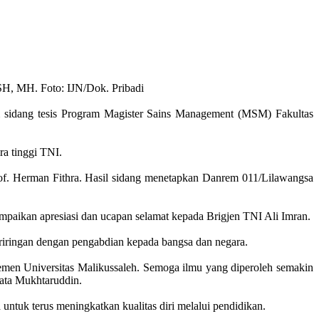
SH, MH. Foto: IJN/Dok. Pribadi
m sidang tesis Program Magister Sains Management (MSM) Fakultas
ra tinggi TNI.
Prof. Herman Fithra. Hasil sidang menetapkan Danrem 011/Lilawangsa
paikan apresiasi dan ucapan selamat kepada Brigjen TNI Ali Imran.
riringan dengan pengabdian kepada bangsa dan negara.
emen Universitas Malikussaleh. Semoga ilmu yang diperoleh semakin
ata Mukhtaruddin.
untuk terus meningkatkan kualitas diri melalui pendidikan.