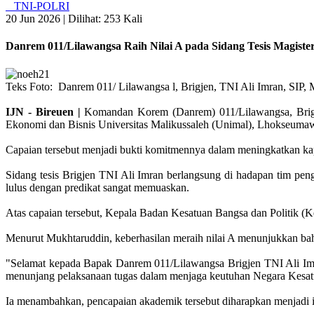
TNI-POLRI
20 Jun 2026 |
Dilihat: 253 Kali
Danrem 011/Lilawangsa Raih Nilai A pada Sidang Tesis Magist
Teks Foto: Danrem 011/ Lilawangsa l, Brigjen, TNI Ali Imran, SI
IJN - Bireuen |
Komandan Korem (Danrem) 011/Lilawangsa, Brigje
Ekonomi dan Bisnis Universitas Malikussaleh (Unimal), Lhokseuma
Capaian tersebut menjadi bukti komitmennya dalam meningkatkan kap
Sidang tesis Brigjen TNI Ali Imran berlangsung di hadapan tim pen
lulus dengan predikat sangat memuaskan.
Atas capaian tersebut, Kepala Badan Kesatuan Bangsa dan Politik (
Menurut Mukhtaruddin, keberhasilan meraih nilai A menunjukkan ba
"Selamat kepada Bapak Danrem 011/Lilawangsa Brigjen TNI Ali Imra
menunjang pelaksanaan tugas dalam menjaga keutuhan Negara Kesatu
Ia menambahkan, pencapaian akademik tersebut diharapkan menjadi insp