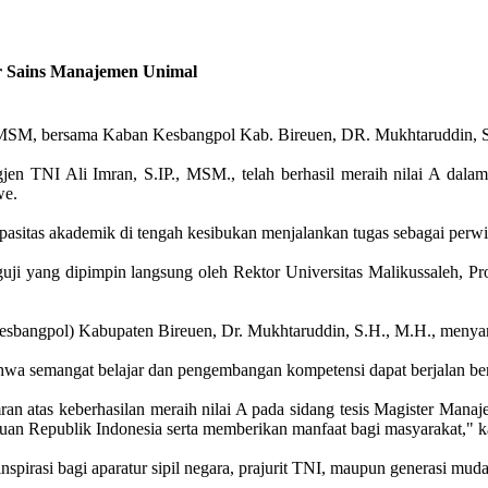
er Sains Manajemen Unimal
P, MSM, bersama Kaban Kesbangpol Kab. Bireuen, DR. Mukhtaruddin, 
n TNI Ali Imran, S.IP., MSM., telah berhasil meraih nilai A dala
we.
asitas akademik di tengah kesibukan menjalankan tugas sebagai perwi
guji yang dipimpin langsung oleh Rektor Universitas Malikussaleh, 
Kesbangpol) Kabupaten Bireuen, Dr. Mukhtaruddin, S.H., M.H., menyam
hwa semangat belajar dan pengembangan kompetensi dapat berjalan be
n atas keberhasilan meraih nilai A pada sidang tesis Magister Manaj
an Republik Indonesia serta memberikan manfaat bagi masyarakat," k
irasi bagi aparatur sipil negara, prajurit TNI, maupun generasi muda 