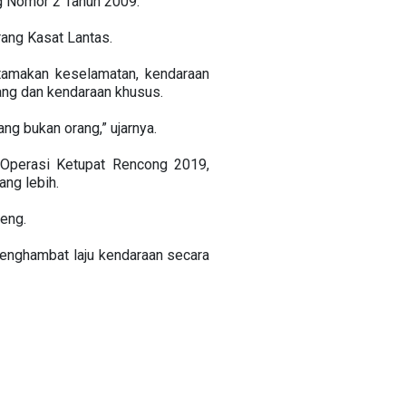
g Nomor 2 Tahun 2009.
ang Kasat Lantas.
tamakan keselamatan, kendaraan
ang dan kendaraan khusus.
g bukan orang,” ujarnya.
Operasi Ketupat Rencong 2019,
ng lebih.
ceng.
menghambat laju kendaraan secara