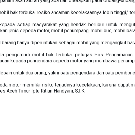
 paham akan aturan yang ada dan ditetapkan pada Undang-undan
 bak terbuka, resiko ancaman kecelakaannya lebih tinggi,” ter
 kepada setiap masyarakat yang hendak berlibur untuk mengu
an jenis sepeda motor, mobil penumpang, mobil bus, mobil bar
 barang hanya diperuntukan sebagai mobil yang mengangkut baran
da pengemudi mobil bak terbuka, petugas Pos Pengamanan 
bauan kepada pengendara sepeda motor yang membawa penumpa
sain untuk dua orang, yakni satu pengendara dan satu pembon
a motor memiliki risiko terjadinya kecelakaan, karena dapat 
es Aceh Timur Iptu Ritian Handyani, S.I.K.