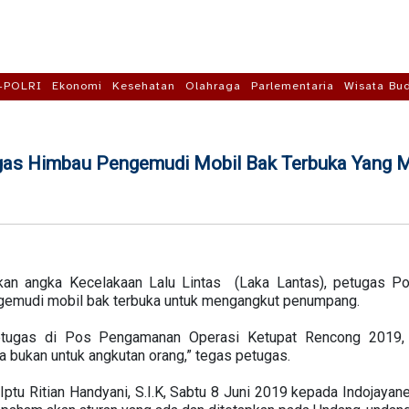
-POLRI
Ekonomi
Kesehatan
Olahraga
Parlementaria
Wisata Bu
gas Himbau Pengemudi Mobil Bak Terbuka Yang
an angka Kecelakaan Lalu Lintas (Laka Lantas), petugas P
emudi mobil bak terbuka untuk mengangkut penumpang.
petugas di Pos Pengamanan Operasi Ketupat Rencong 2019
 bukan untuk angkutan orang,” tegas petugas.
Iptu Ritian Handyani, S.I.K, Sabtu 8 Juni 2019 kepada Indojaya