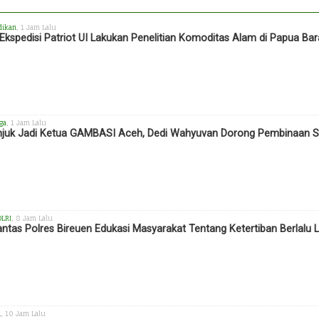
dikan
, 1 Jam Lalu
Ekspedisi Patriot UI Lakukan Penelitian Komoditas Alam di Papua Bar
ga
, 1 Jam Lalu
njuk Jadi Ketua GAMBASI Aceh, Dedi Wahyuvan Dorong Pembinaan Se
OLRI
, 8 Jam Lalu
antas Polres Bireuen Edukasi Masyarakat Tentang Ketertiban Berlalu L
h
, 10 Jam Lalu