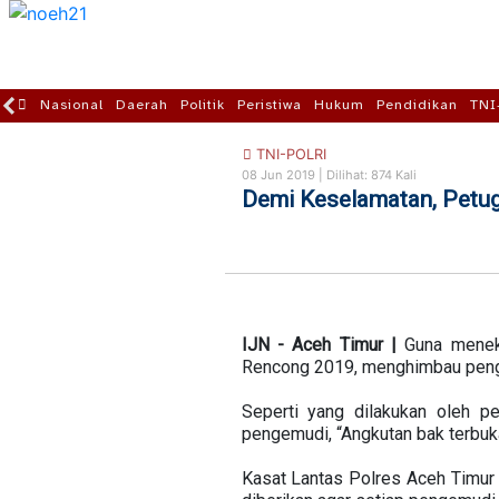
Nasional
Daerah
Politik
Peristiwa
Hukum
Pendidikan
TNI
TNI-POLRI
08 Jun 2019 |
Dilihat: 874 Kali
Demi Keselamatan, Petu
IJN - Aceh Timur |
Guna menek
Rencong 2019, menghimbau peng
Seperti yang dilakukan oleh 
pengemudi, “Angkutan bak terbuka
Kasat Lantas Polres Aceh Timur 