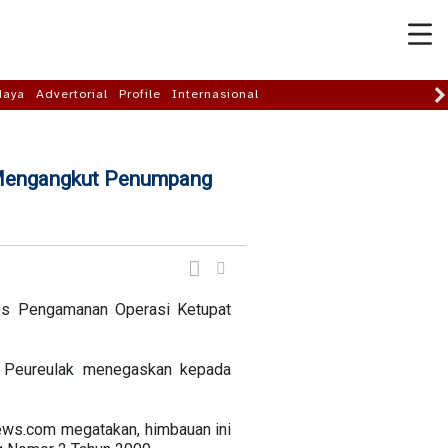
daya
Advertorial
Profile
Internasional
 Mengangkut Penumpang
os Pengamanan Operasi Ketupat
, Peureulak menegaskan kepada
news.com megatakan, himbauan ini