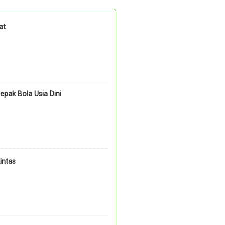
at
pak Bola Usia Dini
intas