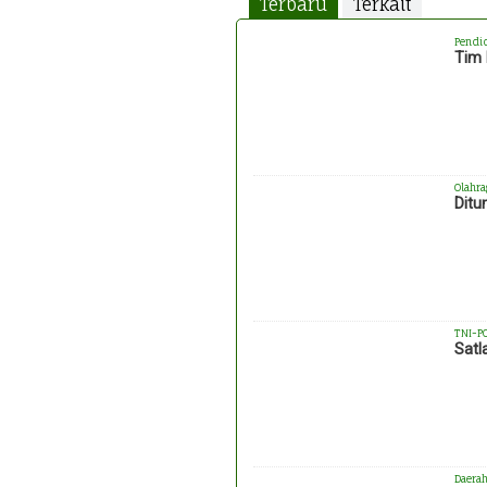
Terbaru
Terkait
Pendi
Tim 
Olahra
Ditu
TNI-P
Satl
Daera