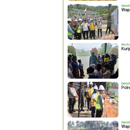
Daera
Wapr
Pendi
Kunj
Daera
Polr
Daera
Wapr