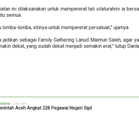
tan ini dilaksanakan untuk mempererat tali silaturahmi ia bers
itu semua.
u lomba-lomba, intinya untuk mempererat persatuan," ujarnya.
a jadikan sebagai Family Gathering Lanud Maimun Saleh, agar y
makin dekat, yang sudah dekat menjadi semakin erat,” tutup Danl
entaria
, 1 Jam Lalu
rintah Aceh Angkat 228 Pegawai Negeri Sipil