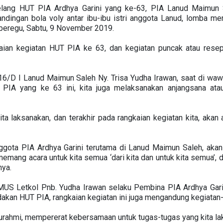
elang HUT PIA Ardhya Garini yang ke-63, PIA Lanud Maimun 
andingan bola voly antar ibu-ibu istri anggota Lanud, lomba 
eregu, Sabtu, 9 November 2019.
aian kegiatan HUT PIA ke 63, dan kegiatan puncak atau rese
 16/D I Lanud Maimun Saleh Ny. Trisa Yudha Irawan, saat di wa
PIA yang ke 63 ini, kita juga melaksanakan anjangsana atau
ta laksanakan, dan terakhir pada rangkaian kegiatan kita, akan 
Anggota PIA Ardhya Garini terutama di Lanud Maimun Saleh, ak
 memang acara untuk kita semua ‘dari kita dan untuk kita semua
nya.
 MUS Letkol Pnb. Yudha Irawan selaku Pembina PIA Ardhya Gar
adakan HUT PIA, rangkaian kegiatan ini juga mengandung kegiatan-
rahmi, mempererat kebersamaan untuk tugas-tugas yang kita laks