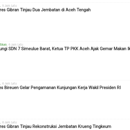
h
, 5 Jam Lalu
es Gibran Tinjau Dua Jembatan di Aceh Tengah
dikan
, 6 Jam Lalu
ungi SDN 7 Simeulue Barat, Ketua TP PKK Aceh Ajak Gemar Makan I
h
, 6 Jam Lalu
es Bireuen Gelar Pengamanan Kunjungan Kerja Wakil Presiden RI
h
, 6 Jam Lalu
es Gibran Tinjau Rekonstruksi Jembatan Krueng Tingkeum