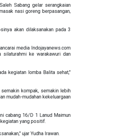
Saleh Sabang gelar serangkaian
memasak nasi goreng berpasangan,
psinya akan dilaksanakan pada 3
wancarai media Indojayanews.com
 silaturahmi ke warakawuri dan
ada kegiatan lomba Balita sehat,"
an semakin kompak, semakin lebih
’, dan mudah-mudahan kekeluargaan
ini cabang 16/D 1 Lanud Maimun
kegiatan yang positif.
anakan," ujar Yudha Irawan.