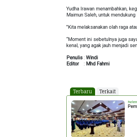
Yudha Irawan menambahkan, kegia
Maimun Saleh, untuk mendukung 
"Kita melaksanakan olah raga ata
“Moment ini sebetulnya juga say
kenal, yang agak jauh menjadi se
Penulis
:
Windi
Editor
:
Mhd
Fahmi
Terbaru
Terkait
Parlem
Peme