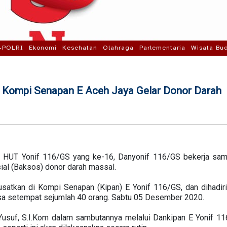
-POLRI
Ekonomi
Kesehatan
Olahraga
Parlementaria
Wisata Bu
 Kompi Senapan E Aceh Jaya Gelar Donor Darah
 HUT Yonif 116/GS yang ke-16, Danyonif 116/GS bekerja sa
ial (Baksos) donor darah massal.
satkan di Kompi Senapan (Kipan) E Yonif 116/GS, dan dihadiri
sa setempat sejumlah 40 orang. Sabtu 05 Desember 2020.
 Yusuf, S.I.Kom dalam sambutannya melalui Dankipan E Yonif 11