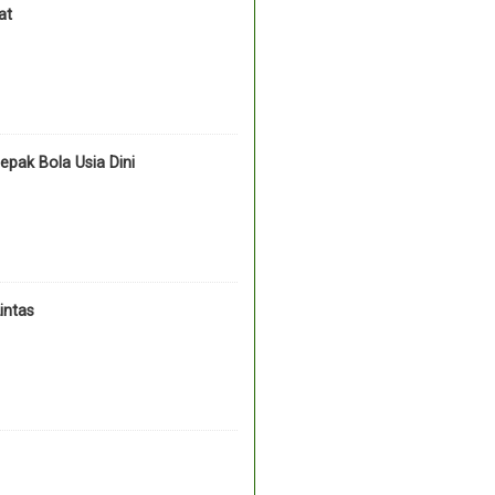
at
pak Bola Usia Dini
intas