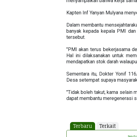
menyampaikan bahwa kerja sama se
Kapten Inf Yanyan Mulyana menye
Dalam membantu mensejahtaraka
banyak kepada kepala PMI dan 
tersebut.
"PMI akan terus bekerjasama den
Hal ini dilaksanakan untuk mem
mendapatkan stok darah walaupu
Sementara itu, Dokter Yonif 11
Desa setempat supaya masyaraka
"Tidak boleh takut, karna selain 
dapat membantu meregenerasi sel-
Terbaru
Terkait
Pendi