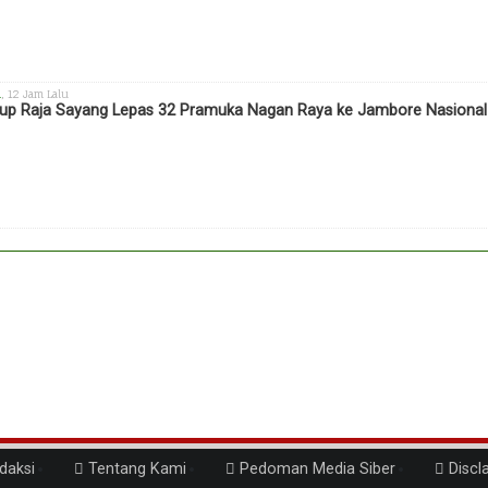
h
, 12 Jam Lalu
p Raja Sayang Lepas 32 Pramuka Nagan Raya ke Jambore Nasional X
daksi
Tentang Kami
Pedoman Media Siber
Discl