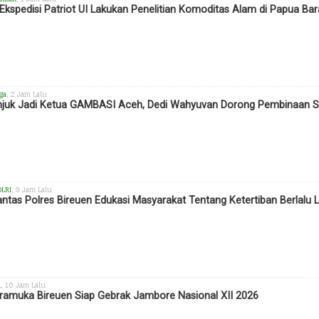
Ekspedisi Patriot UI Lakukan Penelitian Komoditas Alam di Papua Bar
ga
, 2 Jam Lalu
njuk Jadi Ketua GAMBASI Aceh, Dedi Wahyuvan Dorong Pembinaan Se
OLRI
, 9 Jam Lalu
antas Polres Bireuen Edukasi Masyarakat Tentang Ketertiban Berlalu L
h
, 10 Jam Lalu
ramuka Bireuen Siap Gebrak Jambore Nasional XII 2026