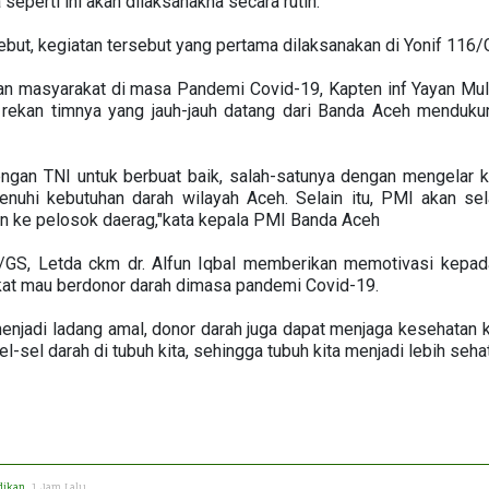
perti ini akan dilaksanakna secara rutin.
but, kegiatan tersebut yang pertama dilaksanakan di Yonif 116/
n masyarakat di masa Pandemi Covid-19, Kapten inf Yayan Mul
rekan timnya yang jauh-jauh datang dari Banda Aceh menduku
gan TNI untuk berbuat baik, salah-satunya dengan mengelar ke
enuhi kebutuhan darah wilayah Aceh. Selain itu, PMI akan s
n ke pelosok daerag,"kata kepala PMI Banda Aceh
6/GS, Letda ckm dr. Alfun Iqbal memberikan memotivasi kepad
t mau berdonor darah dimasa pandemi Covid-19.
menjadi ladang amal, donor darah juga dapat menjaga kesehatan k
sel darah di tubuh kita, sehingga tubuh kita menjadi lebih seha
dikan
, 1 Jam Lalu