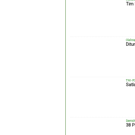
Tim 
Olahra
Ditu
TNI-P
Satl
Daera
38 P