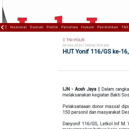
Nasional
Daerah
Politik
Peristiwa
Hukum
Pendidikan
TNI
TNI-POLRI
05 Des 2020 |
Dilihat: 833 Kali
HUT Yonif 116/GS ke-16,
IJN - Aceh Jaya |
Dalam rangka
melaksanakan kegiatan Bakti Sos
Pelaksanaaan donor massal dipu
150 personil dan masyarakat De
Danyonif 116/GS, Letkol Inf M.