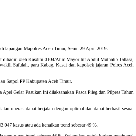
di lapangan Mapolres Aceh Timur, Senin 29 April 2019.
dihadiri oleh Kasdim 0104/Atim Mayor Inf Abdul Muthalib Tallasa,
kili Safulah, para Kabag, Kasat dan kapolsek jajaran Polres Aceh
 dan Satpol PP Kabupaten Aceh Timur.
 Apel Gelar Pasukan Ini dilaksanakan Pasca Pileg dan Pilpres Tahun
tan operasi dapat berjalan dengan optimal dan dapat berhasil sesuai
43.047 kasus atau ada kenaikan trend sebesar 49 %.
 ada penurunan trend sebesar 46 %. Sedangkan untuk korban meninggal