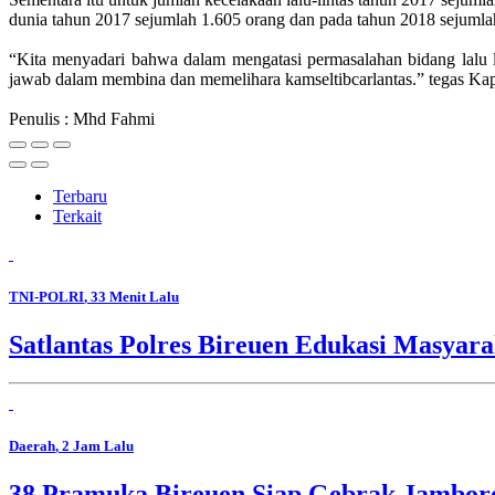
dunia tahun 2017 sejumlah 1.605 orang dan pada tahun 2018 sejumla
“Kita menyadari bahwa dalam mengatasi permasalahan bidang lalu li
jawab dalam membina dan memelihara kamseltibcarlantas.” tegas 
Penulis : Mhd Fahmi
Terbaru
Terkait
TNI-POLRI
, 33 Menit Lalu
Satlantas Polres Bireuen Edukasi Masyara
Daerah
, 2 Jam Lalu
38 Pramuka Bireuen Siap Gebrak Jambore