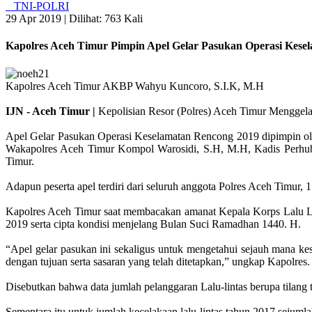
TNI-POLRI
29 Apr 2019 |
Dilihat: 763 Kali
Kapolres Aceh Timur Pimpin Apel Gelar Pasukan Operasi Kese
Kapolres Aceh Timur AKBP Wahyu Kuncoro, S.I.K, M.H
IJN - Aceh Timur |
Kepolisian Resor (Polres) Aceh Timur Menggela
Apel Gelar Pasukan Operasi Keselamatan Rencong 2019 dipimpin ol
Wakapolres Aceh Timur Kompol Warosidi, S.H, M.H, Kadis Perhubun
Timur.
Adapun peserta apel terdiri dari seluruh anggota Polres Aceh Timur
Kapolres Aceh Timur saat membacakan amanat Kepala Korps Lalu Lint
2019 serta cipta kondisi menjelang Bulan Suci Ramadhan 1440. H.
“Apel gelar pasukan ini sekaligus untuk mengetahui sejauh mana kes
dengan tujuan serta sasaran yang telah ditetapkan,” ungkap Kapolres.
Disebutkan bahwa data jumlah pelanggaran Lalu-lintas berupa tilang
Sementara itu untuk jumlah kecelakaan lalu-lintas tahun 2017 sejum