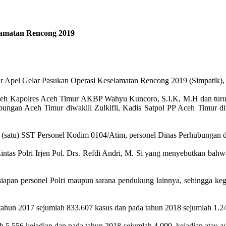
lamatan Rencong 2019
r Apel Gelar Pasukan Operasi Keselamatan Rencong 2019 (Simpatik), 
eh Kapolres Aceh Timur AKBP Wahyu Kuncoro, S.I.K, M.H dan turut 
gan Aceh Timur diwakili Zulkifli, Kadis Satpol PP Aceh Timur diwa
, 1 (satu) SST Personel Kodim 0104/Atim, personel Dinas Perhubungan
as Polri Irjen Pol. Drs. Refdi Andri, M. Si yang menyebutkan bahwa
iapan personel Polri maupun sarana pendukung lainnya, sehingga kegia
 tahun 2017 sejumlah 833.607 kasus dan pada tahun 2018 sejumlah 1.2
lah 5.556 kejadian dan pada tahun 2018 sejumlah 4.090, kejadian atau