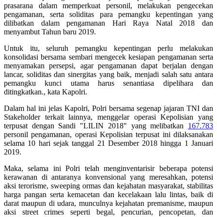
prasarana dalam memperkuat personil, melakukan pengecekan
pengamanan, serta soliditas para pemangku kepentingan yang
dilibatkan dalam pengamanan Hari Raya Natal 2018 dan
menyambut Tahun baru 2019.
Untuk itu, seluruh pemangku kepentingan perlu melakukan
konsolidasi bersama sembari mengecek kesiapan pengamanan serta
menyamakan persepsi, agar pengamanan dapat berjalan dengan
lancar, soliditas dan sinergitas yang baik, menjadi salah satu antara
pemangku kunci utama harus senantiasa dipelihara dan
ditingkatkan., kata Kapolri.
Dalam hal ini jelas Kapolri, Polri bersama segenap jajaran TNI dan
Stakeholder terkait lainnya, menggelar operasi Kepolisian yang
terpusat dengan Sandi "LILIN 2018" yang melibatkan
167.783
personil pengamanan, operasi Kepolisian terpusat ini dilaksanakan
selama 10 hari sejak tanggal 21 Desember 2018 hingga 1 Januari
2019.
Maka, selama ini Polri telah menginventarisir beberapa potensi
kerawanan di antaranya konvensional yang meresahkan, potensi
aksi terorisme, sweeping ormas dan kejahatan masyarakat, stabilitas
harga pangan serta kemacetan dan kecelakaan lalu lintas, baik di
darat maupun di udara, munculnya kejahatan premanisme, maupun
aksi street crimes seperti begal, pencurian, pencopetan, dan