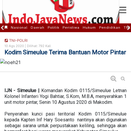
Nasional
Daerah
Politik
Peristiwa
Hukum
Pendidikan
TNI
TNI-POLRI
10 Ags 2020 |
Dilihat: 792 Kali
Kodim Simeulue Terima Bantuan Motor Pintar
IJN - Simeulue |
Komandan Kodim 0115/Simeulue Letnan
Kolonel Infanteri Yogi Bahtiar, S.Kom, M.B.A, menyerahkan 1
unit motor pintar, Senin 10 Agustus 2020 di Makodim.
Penyerahan kunci pasi teritorial Kodim 0115/Simeulue
kepada Kapten Inf Hary Soesanto nantinya akan digunakan
sebagai sarana untuk perpustakaan keliling, sehingga akan