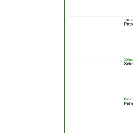
TNI-P
Patr
Olahra
Sele
Daera
Pemk