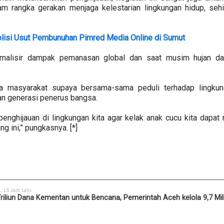
am rangka gerakan menjaga kelestarian lingkungan hidup, se
lisi Usut Pembunuhan Pimred Media Online di Sumut
nimalisir dampak pemanasan global dan saat musim hujan d
ada masyarakat supaya bersama-sama peduli terhadap lingku
n generasi penerus bangsa.
nghijauan di lingkungan kita agar kelak anak cucu kita dapat 
g ini,” pungkasnya. [*]
h
, 15 Jam Lalu
Triliun Dana Kementan untuk Bencana, Pemerintah Aceh kelola 9,7 Mil