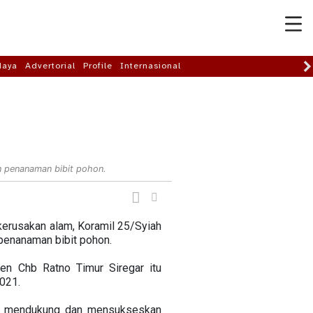
daya
Advertorial
Profile
Internasional
 penanaman bibit pohon.
kerusakan alam, Koramil 25/Syiah
penanaman bibit pohon.
en Chb Ratno Timur Siregar itu
021.
tuk mendukung dan mensukseskan