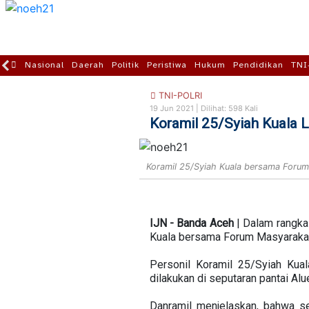
Nasional
Daerah
Politik
Peristiwa
Hukum
Pendidikan
TNI
TNI-POLRI
19 Jun 2021 |
Dilihat: 598 Kali
Koramil 25/Syiah Kuala 
Koramil 25/Syiah Kuala bersama Foru
IJN - Banda Aceh
| Dalam rangka
Kuala bersama Forum Masyaraka
Personil Koramil 25/Syiah Kua
dilakukan di seputaran pantai Al
Danramil menjelaskan, bahwa s