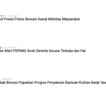
OLRI
, 17 Jam Lalu
oli Presisi Polres Bireuen Kawal Aktivitas Masyarakat
ga
, 20 Jam Lalu
ksi Atlet POPNAS Aceh Diminta Secara Terbuka dan Fair
h
, Kemarin
ab Bireuen Paparkan Progres Penyaluran Bantuan Korban Banjir Us