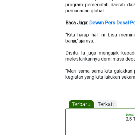
program pemerintah daerah dal
pemanasan global.
Baca Juga:
Dewan Pers Desal Po
“Kita harap hal ini bisa memi
banjir,”ujarnya.
Disitu, Ia juga mengajak kep
melestarikannya demi masa depa
“Mari sama-sama kita galakkan pe
kegiatan yang kita lakukan sekaran
Terbaru
Terkait
Daera
2,5 