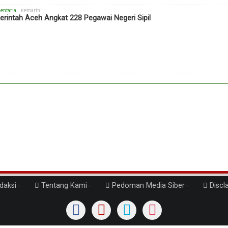
entaria
, Kemarin
rintah Aceh Angkat 228 Pegawai Negeri Sipil
daksi
Tentang Kami
Pedoman Media Siber
Discl