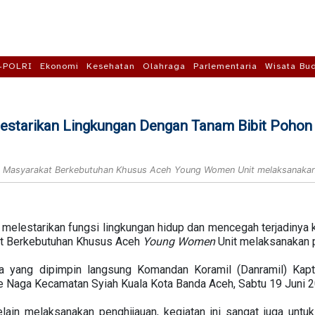
-POLRI
Ekonomi
Kesehatan
Olahraga
Parlementaria
Wisata Bu
Lestarikan Lingkungan Dengan Tanam Bibit Pohon
m Masyarakat Berkebutuhan Khusus Aceh Young Women Unit melaksanakan
 melestarikan fungsi lingkungan hidup dan mencegah terjadinya 
t Berkebutuhan Khusus Aceh
Young
Women
Unit melaksanakan 
la yang dipimpin langsung Komandan Koramil (Danramil) Kapt
ue Naga Kecamatan Syiah Kuala Kota Banda Aceh, Sabtu 19 Juni 2
elain melaksanakan penghijauan, kegiatan ini sangat juga un