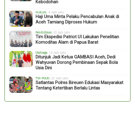
Kebodohan
Hukum
, 3 Jam Lalu
Haji Uma Minta Pelaku Pencabulan Anak di
Aceh Tamiang Diproses Hukum
Pendidikan
, 15 Jam Lalu
Tim Ekspedisi Patriot UI Lakukan Penelitian
Komoditas Alam di Papua Barat
Olahraga
, 15 Jam Lalu
Ditunjuk Jadi Ketua GAMBASI Aceh, Dedi
Wahyuvan Dorong Pembinaan Sepak Bola
Usia Dini
TNI-POLRI
, 22 Jam Lalu
Satlantas Polres Bireuen Edukasi Masyarakat
Tentang Ketertiban Berlalu Lintas