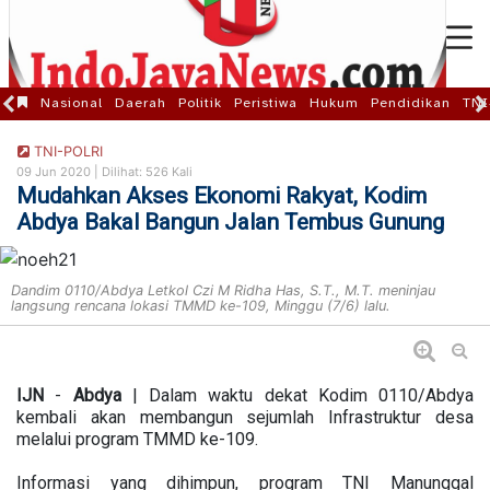
Nasional
Daerah
Politik
Peristiwa
Hukum
Pendidikan
TNI
TNI-POLRI
09 Jun 2020 |
Dilihat: 526 Kali
Mudahkan Akses Ekonomi Rakyat, Kodim
Abdya Bakal Bangun Jalan Tembus Gunung
Dandim 0110/Abdya Letkol Czi M Ridha Has, S.T., M.T. meninjau
langsung rencana lokasi TMMD ke-109, Minggu (7/6) lalu.
IJN
-
Abdya
| Dalam waktu dekat Kodim 0110/Abdya
kembali akan membangun sejumlah Infrastruktur desa
melalui program TMMD ke-109.
Informasi yang dihimpun, program TNI Manunggal