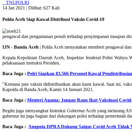
TNI-POLRI
14 Jan 2021 |
Dilihat: 627 Kali
Polda Aceh Siap Kawal Distribusi Vaksin Covid-19
pengawal dan pengamanan penuh terhadap penyimpanan maupun distr
IJN
-
Banda
Aceh
| Polda Aceh menyatakan memberi pengawal dan 
Kepala Kepolisian Daerah Aceh, Inspektur Jenderal Polisi Wahyu
pelaksanaan instruksi Presiden.
Baca Juga :
Polri Siapkan 83.566 Personel Kawal Pendistribusi
"Kemana pun vaksin didistribusikan akan kami kawal. Saat ini, vak
Kapolda di Banda Aceh, Kamis 14 Januari 2021.
Baca Juga :
Menteri Agama: Jangan Ragu Ikut Vaksinasi Covid
Begitu juga menyangkut Instruksi Gubernur Aceh yang melarang A
gubernur itu juga bagian dari dukungan polisi terhadap pemerinta
Baca Juga :
Anggota DPRA Dukung Satgas Covid Aceh Tidak M