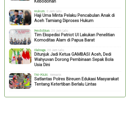
Kebodohan
Hukum
, 8 Jam Lalu
Haji Uma Minta Pelaku Pencabulan Anak di
Aceh Tamiang Diproses Hukum
Pendidikan
, 20 Jam Lalu
Tim Ekspedisi Patriot UI Lakukan Penelitian
Komoditas Alam di Papua Barat
Olahraga
, 20 Jam Lalu
Ditunjuk Jadi Ketua GAMBASI Aceh, Dedi
Wahyuvan Dorong Pembinaan Sepak Bola
Usia Dini
TNI-POLRI
, Kemarin
Satlantas Polres Bireuen Edukasi Masyarakat
Tentang Ketertiban Berlalu Lintas