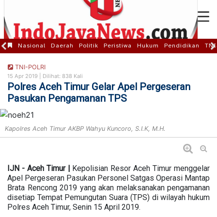
Nasional
Daerah
Politik
Peristiwa
Hukum
Pendidikan
TNI
TNI-POLRI
15 Apr 2019 |
Dilihat: 838 Kali
Polres Aceh Timur Gelar Apel Pergeseran
Pasukan Pengamanan TPS
Kapolres Aceh Timur AKBP Wahyu Kuncoro, S.I.K, M.H.
IJN - Aceh Timur |
Kepolisian Resor Aceh Timur menggelar
Apel Pergeseran Pasukan Personel Satgas Operasi Mantap
Brata Rencong 2019 yang akan melaksanakan pengamanan
disetiap Tempat Pemungutan Suara (TPS) di wilayah hukum
Polres Aceh Timur, Senin 15 April 2019.