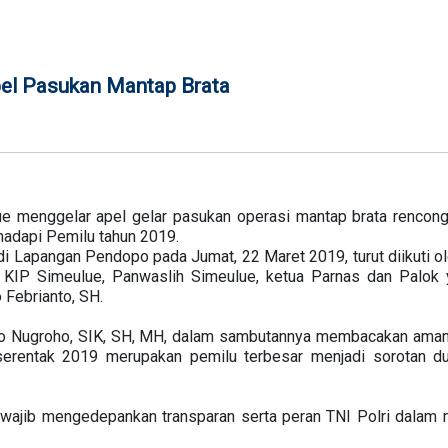
pel Pasukan Mantap Brata
e menggelar apel gelar pasukan operasi mantap brata rencong
adapi Pemilu tahun 2019.
 di Lapangan Pendopo pada Jumat, 22 Maret 2019, turut diikuti 
KIP Simeulue, Panwaslih Simeulue, ketua Parnas dan Palok y
 Febrianto, SH.
to Nugroho, SIK, SH, MH, dalam sambutannya membacakan aman
erentak 2019 merupakan pemilu terbesar menjadi sorotan dun
wajib mengedepankan transparan serta peran TNI Polri dalam