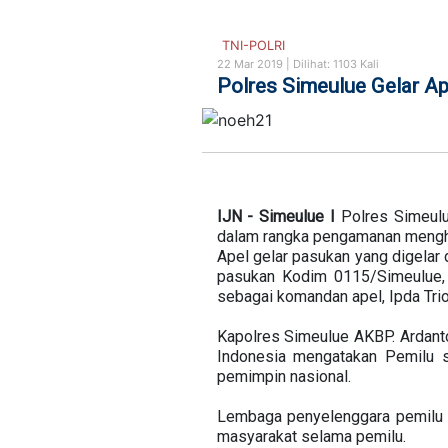
TNI-POLRI
22 Mar 2019 |
Dilihat: 1103 Kali
Polres Simeulue Gelar A
IJN - Simeulue I
Polres Simeulu
dalam rangka pengamanan mengh
Apel gelar pasukan yang digelar
pasukan Kodim 0115/Simeulue, 
sebagai komandan apel, Ipda Trio
Kapolres Simeulue AKBP. Ardan
Indonesia mengatakan Pemilu s
pemimpin nasional.
Lembaga penyelenggara pemilu 
masyarakat selama pemilu.