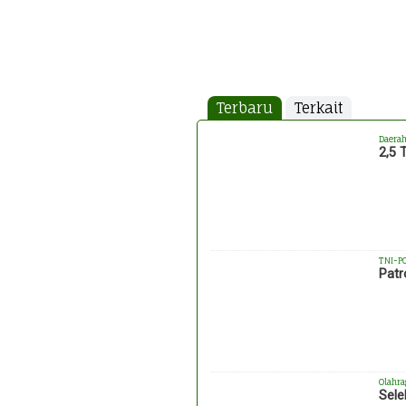
Terbaru
Terkait
Daera
2,5 
TNI-P
Patr
Olahra
Sele