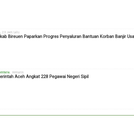
h
, 23 Jam Lalu
ab Bireuen Paparkan Progres Penyaluran Bantuan Korban Banjir Us
entaria
, Kemarin
rintah Aceh Angkat 228 Pegawai Negeri Sipil