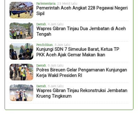
Parlementaria
, 23 Menit Lalu
Pemerintah Aceh Angkat 228 Pegawai Negeri
Sipil
Daerah
, 4 Jam Lalu
Wapres Gibran Tinjau Dua Jembatan di Aceh
Tengah
Pendidikan
, 5 Jam Lalu
Kunjungi SDN 7 Simeulue Barat, Ketua TP
PKK Aceh Ajak Gemar Makan Ikan
Daerah
, 5 Jam Lalu
Polres Bireuen Gelar Pengamanan Kunjungan
Kerja Wakil Presiden RI
Daerah
, 5 Jam Lalu
Wapres Gibran Tinjau Rekonstruksi Jembatan
Krueng Tingkeum