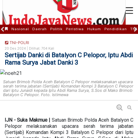
Nasional
Daerah
Politik
Peristiwa
Hukum
Pendidikan
TNI
TNI-POLRI
20 Des 2024 |
Dilihat: 704 Kali
Sertijab Danki di Batalyon C Pelopor, Iptu Abdi
Rama Surya Jabat Danki 3
Satuan Brimob Polda Aceh Batalyon C Pelopor melaksanakan upacara
serah terima jabatan (Sertijab) Komandan Kompi 3 Batalyon C Pelopor
dari Iptu Junaidi kepada Iptu Abdi Rama Surya, S.Sos di Mako Brimob
Batalyon C Pelopor. Foto. Istimewa
IJN - Suka Makmue |
Satuan Brimob Polda Aceh Batalyon C
Pelopor melaksanakan upacara serah terima jabatan
(Sertijab) Komandan Kompi 3 Batalyon C Pelopor dari Iptu