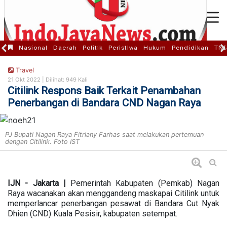
Nasional
Daerah
Politik
Peristiwa
Hukum
Pendidikan
TNI
Travel
21 Okt 2022 |
Dilihat: 949 Kali
Citilink Respons Baik Terkait Penambahan
Penerbangan di Bandara CND Nagan Raya
PJ Bupati Nagan Raya Fitriany Farhas saat melakukan pertemuan
dengan Citilink. Foto IST
IJN - Jakarta |
Pemerintah Kabupaten (Pemkab) Nagan
Raya wacanakan akan menggandeng maskapai Citilink untuk
memperlancar penerbangan pesawat di Bandara Cut Nyak
Dhien (CND) Kuala Pesisir, kabupaten setempat.