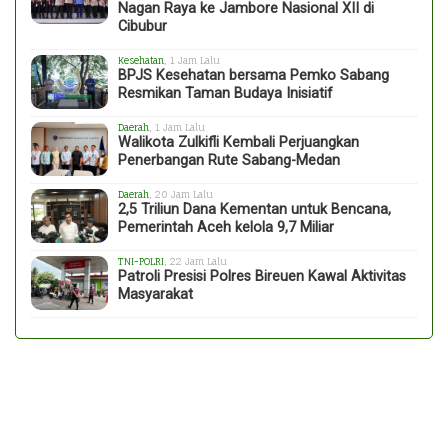
Nagan Raya ke Jambore Nasional XII di
Cibubur
Kesehatan
, 1 Jam Lalu
BPJS Kesehatan bersama Pemko Sabang
Resmikan Taman Budaya Inisiatif
Daerah
, 1 Jam Lalu
Walikota Zulkifli Kembali Perjuangkan
Penerbangan Rute Sabang-Medan
Daerah
, 20 Jam Lalu
2,5 Triliun Dana Kementan untuk Bencana,
Pemerintah Aceh kelola 9,7 Miliar
TNI-POLRI
, 22 Jam Lalu
Patroli Presisi Polres Bireuen Kawal Aktivitas
Masyarakat