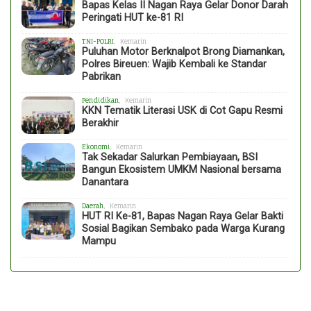
Bapas Kelas II Nagan Raya Gelar Donor Darah
Peringati HUT ke-81 RI
TNI-POLRI
, Kemarin
Puluhan Motor Berknalpot Brong Diamankan,
Polres Bireuen: Wajib Kembali ke Standar
Pabrikan
Pendidikan
, Kemarin
KKN Tematik Literasi USK di Cot Gapu Resmi
Berakhir
Ekonomi
, Kemarin
Tak Sekadar Salurkan Pembiayaan, BSI
Bangun Ekosistem UMKM Nasional bersama
Danantara
Daerah
, Kemarin
HUT RI Ke-81, Bapas Nagan Raya Gelar Bakti
Sosial Bagikan Sembako pada Warga Kurang
Mampu