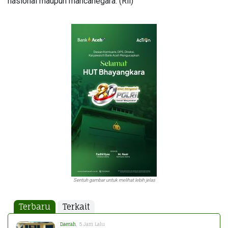
nasional maupun mancanegara. (Ril)
Sentuh gambar untuk melihat lebih jelas
Terbaru
Terkait
Daerah
, 5 Jam Lalu