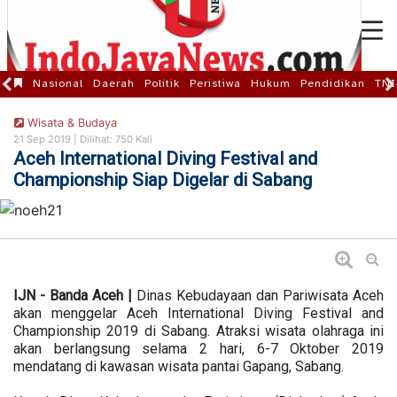
Nasional
Daerah
Politik
Peristiwa
Hukum
Pendidikan
TNI
Wisata & Budaya
21 Sep 2019 |
Dilihat: 750 Kali
Aceh International Diving Festival and
Championship Siap Digelar di Sabang
IJN - Banda Aceh |
Dinas Kebudayaan dan Pariwisata Aceh
akan menggelar Aceh International Diving Festival and
Championship 2019 di Sabang. Atraksi wisata olahraga ini
akan berlangsung selama 2 hari, 6-7 Oktober 2019
mendatang di kawasan wisata pantai Gapang, Sabang.