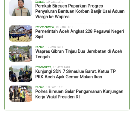
Daerah
, 10 Jam Lalu
Pemkab Bireuen Paparkan Progres
Penyaluran Bantuan Korban Banjir Usai Aduan
Warga ke Wapres
Parlementaria
, 13 Jam Lalu
Pemerintah Aceh Angkat 228 Pegawai Negeri
Sipil
Daerah
, 17 Jam Lalu
Wapres Gibran Tinjau Dua Jembatan di Aceh
Tengah
Pendidikan
, 18 Jam Lalu
Kunjungi SDN 7 Simeulue Barat, Ketua TP
PKK Aceh Ajak Gemar Makan Ikan
Daerah
, 18 Jam Lalu
Polres Bireuen Gelar Pengamanan Kunjungan
Kerja Wakil Presiden RI