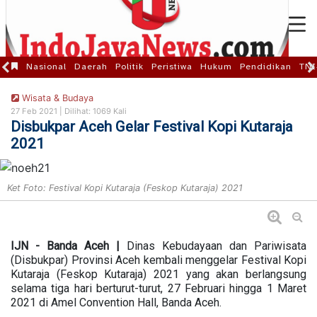
Nasional
Daerah
Politik
Peristiwa
Hukum
Pendidikan
TNI
Wisata & Budaya
27 Feb 2021 |
Dilihat: 1069 Kali
Disbukpar Aceh Gelar Festival Kopi Kutaraja
2021
Ket Foto: Festival Kopi Kutaraja (Feskop Kutaraja) 2021
IJN - Banda Aceh |
Dinas Kebudayaan dan Pariwisata
(Disbukpar) Provinsi Aceh kembali menggelar Festival Kopi
Kutaraja (Feskop Kutaraja) 2021 yang akan berlangsung
selama tiga hari berturut-turut, 27 Februari hingga 1 Maret
2021 di Amel Convention Hall, Banda Aceh.