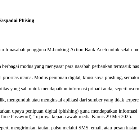
aspadai Phising
ruh nasabah pengguna M-banking Action Bank Aceh untuk selalu meni
 berbagai modus yang menyasar para nasabah perbankan termasuk na
rioritas utama. Modus penipuan digital, khususnya phishing, semakin
itas yang sah untuk mendapatkan informasi pribadi anda, seperti usern
, mengunduh atau menginstal aplikasi dari sumber yang tidak terper
rkan upaya penipuan digital (phishing) guna mendapatkan informasi p
Time Password)," ujarnya kepada awak media Kamis 29 Mei 2025.
rti mengirimkan tautan palsu melalui SMS, email, atau pesan instan 