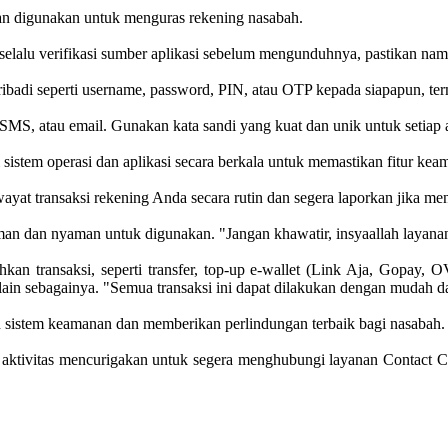
dian digunakan untuk menguras rekening nasabah.
 selalu verifikasi sumber aplikasi sebelum mengunduhnya, pastikan na
ibadi seperti username, password, PIN, atau OTP kepada siapapun, t
MS, atau email. Gunakan kata sandi yang kuat dan unik untuk setiap aku
istem operasi dan aplikasi secara berkala untuk memastikan fitur keam
iwayat transaksi rekening Anda secara rutin dan segera laporkan jika 
man dan nyaman untuk digunakan. "Jangan khawatir, insyaallah layan
an transaksi, seperti transfer, top-up e-wallet (Link Aja, Gopay, 
 lain sebagainya. "Semua transaksi ini dapat dilakukan dengan mudah d
sistem keamanan dan memberikan perlindungan terbaik bagi nasabah
tivitas mencurigakan untuk segera menghubungi layanan Contact Ce