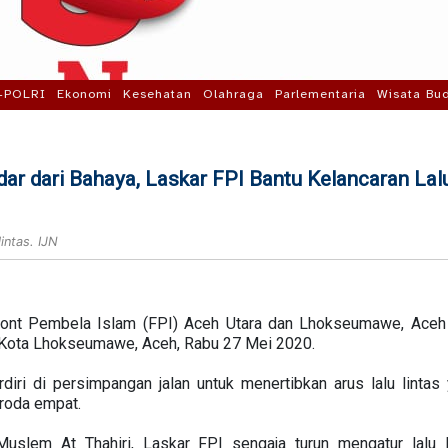
-POLRI
Ekonomi
Kesehatan
Olahraga
Parlementaria
Wisata Bu
ar dari Bahaya, Laskar FPI Bantu Kelancaran Lal
intas. IJN
ront Pembela Islam (FPI) Aceh Utara dan Lhokseumawe, Aceh 
, Kota Lhokseumawe, Aceh, Rabu 27 Mei 2020.
rdiri di persimpangan jalan untuk menertibkan arus lalu lintas
roda empat.
slem At Thahiri, Laskar FPI sengaja turun mengatur lalu l