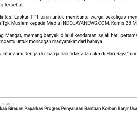
g tersebut.
 lintas, Laskar FPI turun untuk membantu warga sekaligus memb
" kata Tgk Muslem kepada Media INDOJAYANEWS.COM, Kamis 28 M
 Mangat, memang banyak dilalui kendaraan sejak hari pertama l
embantu untuk mencegah masyarakat dari bahaya.
ilaturrahmi dengan keluarga dan tidak ada duka di Hari Raya," u
h
, 9 Jam Lalu
ab Bireuen Paparkan Progres Penyaluran Bantuan Korban Banjir Us