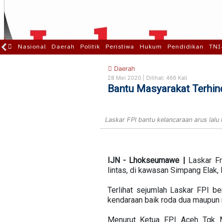
Nasional
Daerah
Politik
Peristiwa
Hukum
Pendidikan
TNI
Daerah
28 Mei 2020 |
Dilihat: 466 Kali
Bantu Masyarakat Terhind
Laskar FPI bantu kelancaraan arus lalu l
IJN - Lhokseumawe |
Laskar F
lintas, di kawasan Simpang Elak
Terlihat sejumlah Laskar FPI be
kendaraan baik roda dua maupun 
Menurut Ketua FPI Aceh Tgk Mu