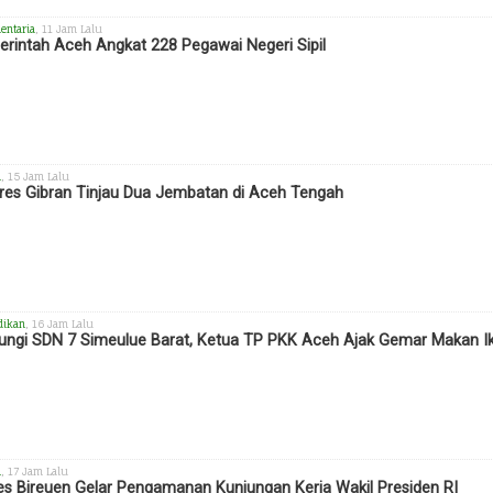
entaria
, 11 Jam Lalu
rintah Aceh Angkat 228 Pegawai Negeri Sipil
h
, 15 Jam Lalu
es Gibran Tinjau Dua Jembatan di Aceh Tengah
dikan
, 16 Jam Lalu
ungi SDN 7 Simeulue Barat, Ketua TP PKK Aceh Ajak Gemar Makan I
h
, 17 Jam Lalu
es Bireuen Gelar Pengamanan Kunjungan Kerja Wakil Presiden RI