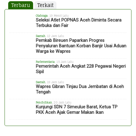
Terbaru
Terkait
Olahraga
, 19 Menit Lalu
Seleksi Atlet POPNAS Aceh Diminta Secara
Terbuka dan Fair
Daerah
, 12 Jam Lalu
Pemkab Bireuen Paparkan Progres
Penyaluran Bantuan Korban Banjir Usai Aduan
Warga ke Wapres
Parlementaria
, 15 Jam Lalu
Pemerintah Aceh Angkat 228 Pegawai Negeri
Sipil
Daerah
, 19 Jam Lalu
Wapres Gibran Tinjau Dua Jembatan di Aceh
Tengah
Pendidikan
, 20 Jam Lalu
Kunjungi SDN 7 Simeulue Barat, Ketua TP
PKK Aceh Ajak Gemar Makan Ikan