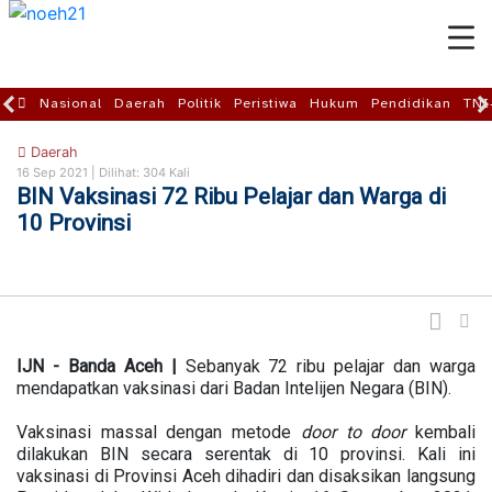
Nasional
Daerah
Politik
Peristiwa
Hukum
Pendidikan
TNI
Daerah
16 Sep 2021 |
Dilihat: 304 Kali
BIN Vaksinasi 72 Ribu Pelajar dan Warga di
10 Provinsi
IJN - Banda Aceh |
Sebanyak 72 ribu pelajar dan warga
mendapatkan vaksinasi dari Badan Intelijen Negara (BIN).
Vaksinasi massal dengan metode
door to door
kembali
dilakukan BIN secara serentak di 10 provinsi. Kali ini
vaksinasi di Provinsi Aceh dihadiri dan disaksikan langsung