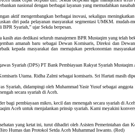
 perbankan nasional dengan berbagai layanan yang memudahkan nasabah
ngan aktif mengembangkan berbagai inovasi, sekaligus meningkatkan
okuskan diri pada pelayanan masyarakat segmentasi UMKM. mudah-m
 BPR Syariah,” ujar Sekda berpesan.
ma kasih atas dedikasi seluruh manajemen BPR Mustaqim yang telah be
engemban amanah baru sebagai Dewan Komisaris, Direksi dan Dew
baik kepada masyarakat dan memajukan perekonomian masyarakat A
gawas Syariah (DPS) PT Bank Pembiayaan Rakyat Syariah Mustaqim Ace
isaris Utama. Ridha Zalmi sebagai komisaris. Sri Hartati masih dipe
was Syariah, didampingi oleh Muhammad Yasir Yusuf sebagai anggota
engah secara syariah di Aceh.
er bagi pembiayaan mikro, kecil dan menengah secara syariah di Aceh
aqim Aceh untuk menjalankan prinsip syariah. Kami meyakini konver
sehatan yang ketat ini, turut dihadiri oleh Asisten Pemerintahan da
 Biro Humas dan Protokol Setda Aceh Muhammad Iswanto. (Red)