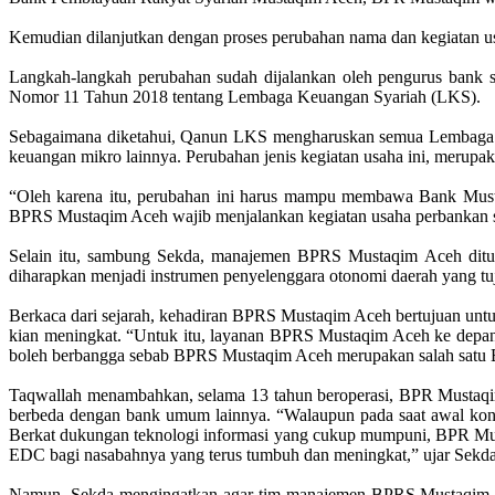
Kemudian dilanjutkan dengan proses perubahan nama dan kegiatan u
Langkah-langkah perubahan sudah dijalankan oleh pengurus bank 
Nomor 11 Tahun 2018 tentang Lembaga Keuangan Syariah (LKS).
Sebagaimana diketahui, Qanun LKS mengharuskan semua Lembaga Keu
keuangan mikro lainnya. Perubahan jenis kegiatan usaha ini, merupa
“Oleh karena itu, perubahan ini harus mampu membawa Bank Musta
BPRS Mustaqim Aceh wajib menjalankan kegiatan usaha perbankan ses
Selain itu, sambung Sekda, manajemen BPRS Mustaqim Aceh dituntut
diharapkan menjadi instrumen penyelenggara otonomi daerah yang t
Berkaca dari sejarah, kehadiran BPRS Mustaqim Aceh bertujuan un
kian meningkat. “Untuk itu, layanan BPRS Mustaqim Aceh ke depan ha
boleh berbangga sebab BPRS Mustaqim Aceh merupakan salah satu B
Taqwallah menambahkan, selama 13 tahun beroperasi, BPR Mustaqim
berbeda dengan bank umum lainnya. “Walaupun pada saat awal kond
Berkat dukungan teknologi informasi yang cukup mumpuni, BPR Must
EDC bagi nasabahnya yang terus tumbuh dan meningkat,” ujar Sekda
Namun, Sekda mengingatkan agar tim manajemen BPRS Mustaqim Aceh