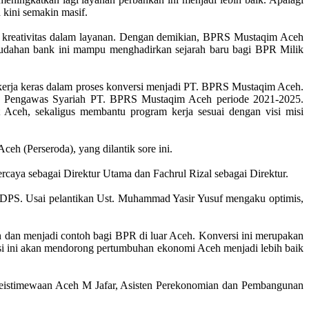
 kini semakin masif.
 kreativitas dalam layanan. Dengan demikian, BPRS Mustaqim Aceh
udahan bank ini mampu menghadirkan sejarah baru bagi BPR Milik
kerja keras dalam proses konversi menjadi PT. BPRS Mustaqim Aceh.
an Pengawas Syariah PT. BPRS Mustaqim Aceh periode 2021-2025.
ceh, sekaligus membantu program kerja sesuai dengan visi misi
h (Perseroda), yang dilantik sore ini.
rcaya sebagai Direktur Utama dan Fachrul Rizal sebagai Direktur.
 DPS. Usai pelantikan Ust. Muhammad Yasir Yusuf mengaku optimis,
 dan menjadi contoh bagi BPR di luar Aceh. Konversi ini merupakan
si ini akan mendorong pertumbuhan ekonomi Aceh menjadi lebih baik
n Keistimewaan Aceh M Jafar, Asisten Perekonomian dan Pembangunan