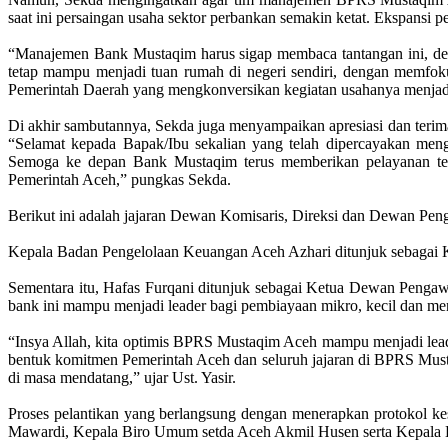
saat ini persaingan usaha sektor perbankan semakin ketat. Ekspansi
“Manajemen Bank Mustaqim harus sigap membaca tantangan ini, de
tetap mampu menjadi tuan rumah di negeri sendiri, dengan memf
Pemerintah Daerah yang mengkonversikan kegiatan usahanya menjadi
Di akhir sambutannya, Sekda juga menyampaikan apresiasi dan teri
“Selamat kepada Bapak/Ibu sekalian yang telah dipercayakan m
Semoga ke depan Bank Mustaqim terus memberikan pelayanan ter
Pemerintah Aceh,” pungkas Sekda.
Berikut ini adalah jajaran Dewan Komisaris, Direksi dan Dewan Pen
Kepala Badan Pengelolaan Keuangan Aceh Azhari ditunjuk sebagai Kom
Sementara itu, Hafas Furqani ditunjuk sebagai Ketua Dewan Penga
bank ini mampu menjadi leader bagi pembiayaan mikro, kecil dan men
“Insya Allah, kita optimis BPRS Mustaqim Aceh mampu menjadi lead
bentuk komitmen Pemerintah Aceh dan seluruh jajaran di BPRS Must
di masa mendatang,” ujar Ust. Yasir.
Proses pelantikan yang berlangsung dengan menerapkan protokol ke
Mawardi, Kepala Biro Umum setda Aceh Akmil Husen serta Kepala