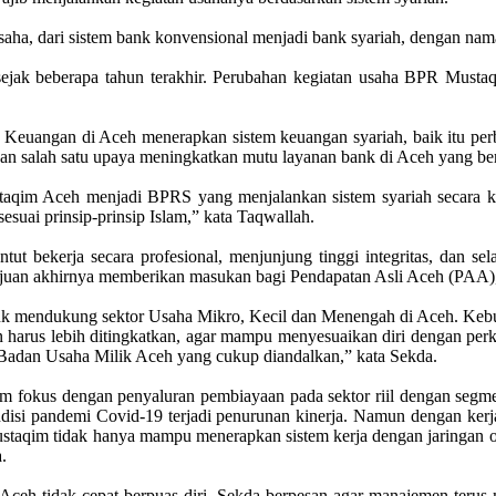
saha, dari sistem bank konvensional menjadi bank syariah, dengan na
sejak beberapa tahun terakhir. Perubahan kegiatan usaha BPR Must
angan di Aceh menerapkan sistem keuangan syariah, baik itu perba
kan salah satu upaya meningkatkan mutu layanan bank di Aceh yang ber
qim Aceh menjadi BPRS yang menjalankan sistem syariah secara kaff
uai prinsip-prinsip Islam,” kata Taqwallah.
 bekerja secara profesional, menjunjung tinggi integritas, dan sela
ujuan akhirnya memberikan masukan bagi Pendapatan Asli Aceh (PAA),
tuk mendukung sektor Usaha Mikro, Kecil dan Menengah di Aceh. Keb
rus lebih ditingkatkan, agar mampu menyesuaikan diri dengan perkemb
adan Usaha Milik Aceh yang cukup diandalkan,” kata Sekda.
 fokus dengan penyaluran pembiayaan pada sektor riil dengan segme
isi pandemi Covid-19 terjadi penurunan kinerja. Namun dengan kerj
aqim tidak hanya mampu menerapkan sistem kerja dengan jaringan onl
.
 tidak cepat berpuas diri. Sekda berpesan agar manajemen terus men