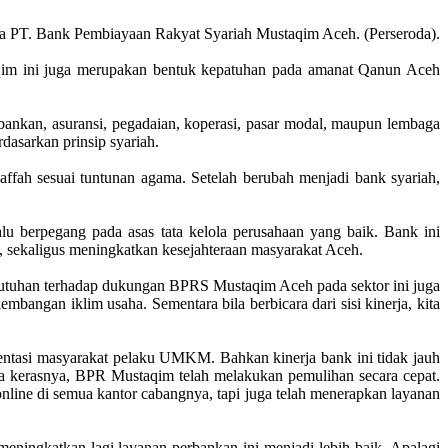
ma PT. Bank Pembiayaan Rakyat Syariah Mustaqim Aceh. (Perseroda).
aqim ini juga merupakan bentuk kepatuhan pada amanat Qanun Aceh
nkan, asuransi, pegadaian, koperasi, pasar modal, maupun lembaga
dasarkan prinsip syariah.
ah sesuai tuntunan agama. Setelah berubah menjadi bank syariah,
lu berpegang pada asas tata kelola perusahaan yang baik. Bank ini
 sekaligus meningkatkan kesejahteraan masyarakat Aceh.
utuhan terhadap dukungan BPRS Mustaqim Aceh pada sektor ini juga
angan iklim usaha. Sementara bila berbicara dari sisi kinerja, kita
ntasi masyarakat pelaku UMKM. Bahkan kinerja bank ini tidak jauh
a kerasnya, BPR Mustaqim telah melakukan pemulihan secara cepat.
ine di semua kantor cabangnya, tapi juga telah menerapkan layanan
ingkatkan lagi layanan perbankan ini menjadi lebih baik. Apalagi