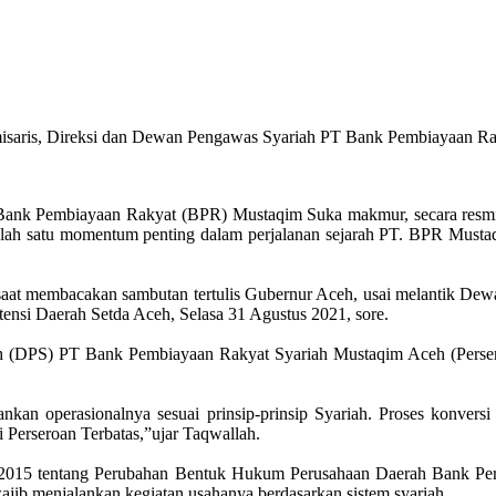
misaris, Direksi dan Dewan Pengawas Syariah PT Bank Pembiayaan Ra
ank Pembiayaan Rakyat (BPR) Mustaqim Suka makmur, secara resmi a
salah satu momentum penting dalam perjalanan sejarah PT. BPR Must
 saat membacakan sambutan tertulis Gubernur Aceh, usai melantik D
ensi Daerah Setda Aceh, Selasa 31 Agustus 2021, sore.
 (DPS) PT Bank Pembiayaan Rakyat Syariah Mustaqim Aceh (Persero
an operasionalnya sesuai prinsip-prinsip Syariah. Proses konversi i
Perseroan Terbatas,”ujar Taqwallah.
2015 tentang Perubahan Bentuk Hukum Perusahaan Daerah Bank Per
b menjalankan kegiatan usahanya berdasarkan sistem syariah.