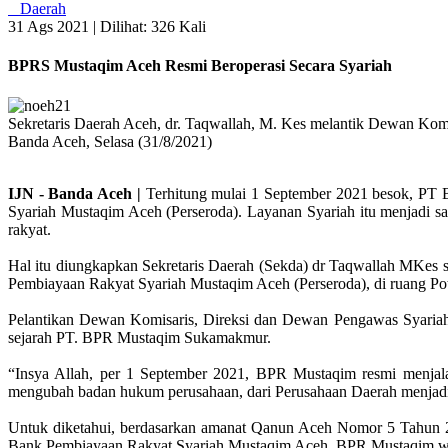
Daerah
31 Ags 2021 |
Dilihat: 326 Kali
BPRS Mustaqim Aceh Resmi Beroperasi Secara Syariah
Sekretaris Daerah Aceh, dr. Taqwallah, M. Kes melantik Dewan Ko
Banda Aceh, Selasa (31/8/2021)
IJN - Banda Aceh |
Terhitung mulai 1 September 2021 besok, PT B
Syariah Mustaqim Aceh (Perseroda). Layanan Syariah itu menjadi 
rakyat.
Hal itu diungkapkan Sekretaris Daerah (Sekda) dr Taqwallah MKes
Pembiayaan Rakyat Syariah Mustaqim Aceh (Perseroda), di ruang Pot
Pelantikan Dewan Komisaris, Direksi dan Dewan Pengawas Syariah
sejarah PT. BPR Mustaqim Sukamakmur.
“Insya Allah, per 1 September 2021, BPR Mustaqim resmi menjalank
mengubah badan hukum perusahaan, dari Perusahaan Daerah menjadi 
Untuk diketahui, berdasarkan amanat Qanun Aceh Nomor 5 Tahun 
Bank Pembiayaan Rakyat Syariah Mustaqim Aceh, BPR Mustaqim waji