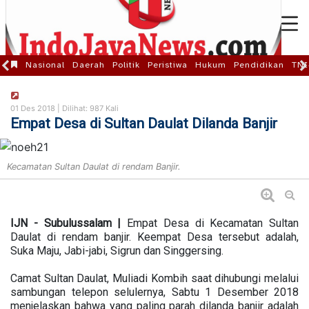
Nasional
Daerah
Politik
Peristiwa
Hukum
Pendidikan
TNI
01 Des 2018 |
Dilihat: 987 Kali
Empat Desa di Sultan Daulat Dilanda Banjir
Kecamatan Sultan Daulat di rendam Banjir.
IJN - Subulussalam |
Empat Desa di Kecamatan Sultan
Daulat di rendam banjir. Keempat Desa tersebut adalah,
Suka Maju, Jabi-jabi, Sigrun dan Singgersing.
Camat Sultan Daulat, Muliadi Kombih saat dihubungi melalui
sambungan telepon selulernya, Sabtu 1 Desember 2018
menjelaskan bahwa yang paling parah dilanda banjir adalah