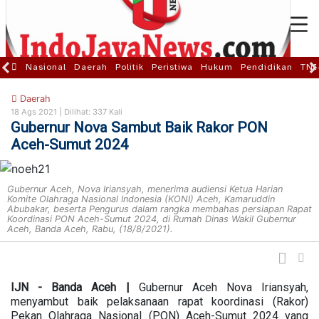
Nasional
Daerah
Politik
Peristiwa
Hukum
Pendidikan
TNI
Daerah
18 Ags 2021 |
Dilihat: 337 Kali
Gubernur Nova Sambut Baik Rakor PON
Aceh-Sumut 2024
Gubernur Aceh, Nova Iriansyah, menerima audiensi Ketua Harian
Komite Olahraga Nasional Indonesia (KONI) Aceh, Kamaruddin
Abubakar, beserta Pengurus dalam rangka membahas persiapan Rapat
Koordinasi PON Aceh-Sumut 2024, di Rumah Dinas Wakil Gubernur
Aceh, Banda Aceh, Rabu, (18/8/2021).
IJN - Banda Aceh |
Gubernur Aceh Nova Iriansyah,
menyambut baik pelaksanaan rapat koordinasi (Rakor)
Pekan Olahraga Nasional (PON) Aceh-Sumut 2024 yang