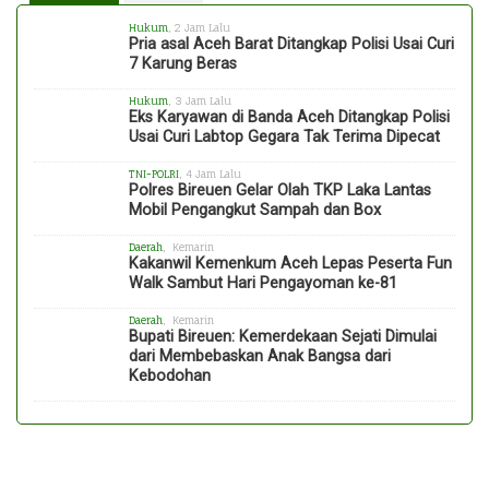
Hukum
, 2 Jam Lalu
Pria asal Aceh Barat Ditangkap Polisi Usai Curi
7 Karung Beras
Hukum
, 3 Jam Lalu
Eks Karyawan di Banda Aceh Ditangkap Polisi
Usai Curi Labtop Gegara Tak Terima Dipecat
TNI-POLRI
, 4 Jam Lalu
Polres Bireuen Gelar Olah TKP Laka Lantas
Mobil Pengangkut Sampah dan Box
Daerah
, Kemarin
Kakanwil Kemenkum Aceh Lepas Peserta Fun
Walk Sambut Hari Pengayoman ke-81
Daerah
, Kemarin
Bupati Bireuen: Kemerdekaan Sejati Dimulai
dari Membebaskan Anak Bangsa dari
Kebodohan