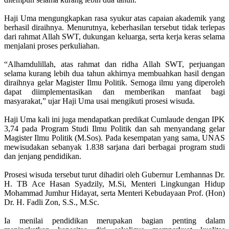
Haji Uma mengungkapkan rasa syukur atas capaian akademik yang
berhasil diraihnya. Menurutnya, keberhasilan tersebut tidak terlepas
dari rahmat Allah SWT, dukungan keluarga, serta kerja keras selama
menjalani proses perkuliahan.
“Alhamdulillah, atas rahmat dan ridha Allah SWT, perjuangan
selama kurang lebih dua tahun akhirnya membuahkan hasil dengan
diraihnya gelar Magister Ilmu Politik. Semoga ilmu yang diperoleh
dapat diimplementasikan dan memberikan manfaat bagi
masyarakat,” ujar Haji Uma usai mengikuti prosesi wisuda.
Haji Uma kali ini juga mendapatkan predikat Cumlaude dengan IPK
3,74 pada Program Studi Ilmu Politik dan sah menyandang gelar
Magister Ilmu Politik (M.Sos). Pada kesempatan yang sama, UNAS
mewisudakan sebanyak 1.838 sarjana dari berbagai program studi
dan jenjang pendidikan.
Prosesi wisuda tersebut turut dihadiri oleh Gubernur Lemhannas Dr.
H. TB Ace Hasan Syadzily, M.Si, Menteri Lingkungan Hidup
Mohammad Jumhur Hidayat, serta Menteri Kebudayaan Prof. (Hon)
Dr. H. Fadli Zon, S.S., M.Sc.
Ia menilai pendidikan merupakan bagian penting dalam