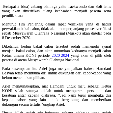
Terdapat 2 (dua) cabang olahraga yaitu Taekwondo dan Soft tenis
yang akan diverifikasi ulang keabsahan menjadi peserta serta
pemilik suara
Menurut Tim Penjaring dalam rapat verifikasi yang di hadiri
perwakilan bakal calon, tidak akan memperpanjang proses verifikasi
sebab Musyawarah Olahraga Nasional (Muskot) akan digelar pada
8 Desember 2020.
Diketahui, kedua bakal calon tersebut sudah memenuhi syarat
menjadi bakal calon, dan akan umumkan keduanya menjadi calon
Ketua umum KONI periode
2020-2024
yang akan di pilih oleh
peserta di arena Musyawarah Olahraga Nasional.
Pada kesempatan itu, Arief juga menyampaikan bahwa Hamdani
Basyah tetap membuka diri untuk dukungan dari cabor-cabor yang
belum menentukan pilihan.
Arief mengungkapkan, niat Hamdani untuk maju sebagai Ketua
KONI salah satunya adalah untuk mempererat persatuan dan
kesatuan antar cabang olahraga. "Jadi kami terus membuka diri
kepada cabor yang lain untuk bergabung dan memberikan
dukungan secara tertulis,"ungkap Arief.
"Insya Allah sudah ada beberapa cabang olahraga yang sudah