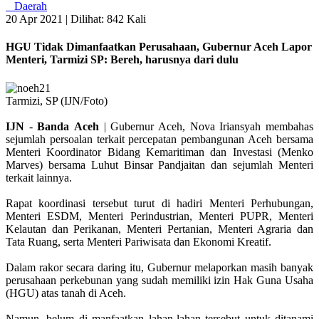
Daerah
20 Apr 2021 |
Dilihat: 842 Kali
HGU Tidak Dimanfaatkan Perusahaan, Gubernur Aceh Lapor
Menteri, Tarmizi SP: Bereh, harusnya dari dulu
Tarmizi, SP (IJN/Foto)
IJN
-
Banda
Aceh
| Gubernur Aceh, Nova Iriansyah membahas
sejumlah persoalan terkait percepatan pembangunan Aceh bersama
Menteri Koordinator Bidang Kemaritiman dan Investasi (Menko
Marves) bersama Luhut Binsar Pandjaitan dan sejumlah Menteri
terkait lainnya.
Rapat koordinasi tersebut turut di hadiri Menteri Perhubungan,
Menteri ESDM, Menteri Perindustrian, Menteri PUPR, Menteri
Kelautan dan Perikanan, Menteri Pertanian, Menteri Agraria dan
Tata Ruang, serta Menteri Pariwisata dan Ekonomi Kreatif.
Dalam rakor secara daring itu, Gubernur melaporkan masih banyak
perusahaan perkebunan yang sudah memiliki izin Hak Guna Usaha
(HGU) atas tanah di Aceh.
Namun, belum di manfaatkan lahan-lahan tersebut untuk ditanami