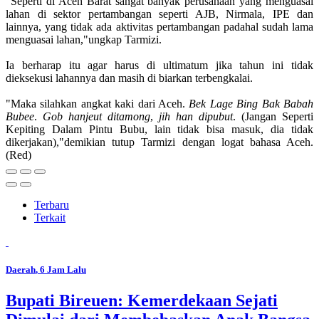
"Seperti di Aceh Barat sangat banyak perusahaan yang menguasai
lahan di sektor pertambangan seperti AJB, Nirmala, IPE dan
lainnya, yang tidak ada aktivitas pertambangan padahal sudah lama
menguasai lahan,"ungkap Tarmizi.
Ia berharap itu agar harus di ultimatum jika tahun ini tidak
dieksekusi lahannya dan masih di biarkan terbengkalai.
"Maka silahkan angkat kaki dari Aceh.
Bek
Lage
Bing
Bak
Babah
Bubee
.
Gob
hanjeut
ditamong
,
jih
han
dipubut
. (Jangan Seperti
Kepiting Dalam Pintu Bubu, lain tidak bisa masuk, dia tidak
dikerjakan),"demikian tutup Tarmizi dengan logat bahasa Aceh.
(Red)
Terbaru
Terkait
Daerah
, 6 Jam Lalu
Bupati Bireuen: Kemerdekaan Sejati