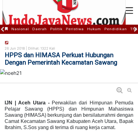
Nasional
Daerah
Politik
Peristiwa
Hukum
Pendidikan
TNI
26 Jun 2018 |
Dilihat: 1322 Kali
HPPS dan HIMASA Perkuat Hubungan
Dengan Pemerintah Kecamatan Sawang
IJN | Aceh Utara -
Perwakilan dari Himpunan Pemuda
Pelajar Sawang (HPPS) dan Himpunan Mahasiswa
Sawang (HIMASA) berkunjung dan bersilaturrahmi dengan
Camat Kecamatan Sawang Kabupaten Aceh Utara, Bapak
Ibrahim, S.Sos yang di terima di ruang kerja camat.