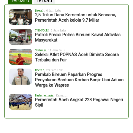
Terbaru
Terkait
Daerah
, 6 Jam Lalu
2,5 Triliun Dana Kementan untuk Bencana,
Pemerintah Aceh kelola 9,7 Miliar
TNI-POLRI
, 8 Jam Lalu
Patroli Presisi Polres Bireuen Kawal Aktivitas
Masyarakat
Olahraga
, 11 Jam Lalu
Seleksi Atlet POPNAS Aceh Diminta Secara
Terbuka dan Fair
Daerah
, 23 Jam Lalu
Pemkab Bireuen Paparkan Progres
Penyaluran Bantuan Korban Banjir Usai Aduan
Warga ke Wapres
Parlementaria
, Kemarin
Pemerintah Aceh Angkat 228 Pegawai Negeri
Sipil