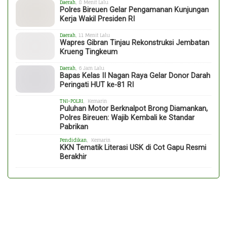
Daerah
, 8 Menit Lalu
Polres Bireuen Gelar Pengamanan Kunjungan
Kerja Wakil Presiden RI
Daerah
, 11 Menit Lalu
Wapres Gibran Tinjau Rekonstruksi Jembatan
Krueng Tingkeum
Daerah
, 6 Jam Lalu
Bapas Kelas II Nagan Raya Gelar Donor Darah
Peringati HUT ke-81 RI
TNI-POLRI
, Kemarin
Puluhan Motor Berknalpot Brong Diamankan,
Polres Bireuen: Wajib Kembali ke Standar
Pabrikan
Pendidikan
, Kemarin
KKN Tematik Literasi USK di Cot Gapu Resmi
Berakhir