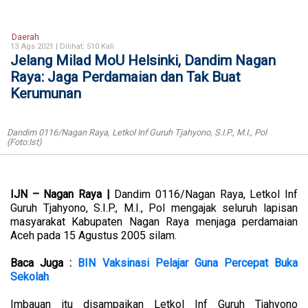
Daerah
13 Ags 2021 |
Dilihat: 510 Kali
Jelang Milad MoU Helsinki, Dandim Nagan
Raya: Jaga Perdamaian dan Tak Buat
Kerumunan
Dandim 0116/Nagan Raya, Letkol Inf Guruh Tjahyono, S.I.P., M.I., Pol
(Foto:Ist)
IJN – Nagan Raya |
Dandim 0116/Nagan Raya, Letkol Inf
Guruh Tjahyono, S.I.P., M.I., Pol mengajak seluruh lapisan
masyarakat Kabupaten Nagan Raya menjaga perdamaian
Aceh pada 15 Agustus 2005 silam.
Baca Juga :
BIN Vaksinasi Pelajar Guna Percepat Buka
Sekolah
Imbauan itu disampaikan Letkol Inf Guruh Tjahyono