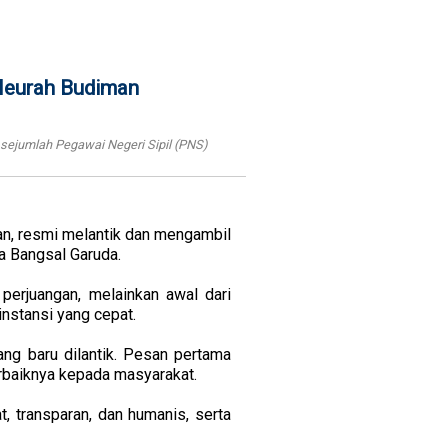
Meurah Budiman
ejumlah Pegawai Negeri Sipil (PNS)
n, resmi melantik dan mengambil
a Bangsal Garuda.
erjuangan, melainkan awal dari
nstansi yang cepat.
ang baru dilantik. Pesan pertama
rbaiknya kepada masyarakat.
 transparan, dan humanis, serta