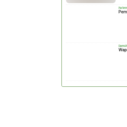
Parlem
Peme
Daera
Wapr