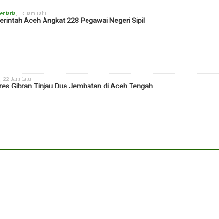
entaria
, 18 Jam Lalu
rintah Aceh Angkat 228 Pegawai Negeri Sipil
h
, 22 Jam Lalu
es Gibran Tinjau Dua Jembatan di Aceh Tengah