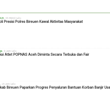
OLRI
, 55 Menit Lalu
oli Presisi Polres Bireuen Kawal Aktivitas Masyarakat
ga
, 3 Jam Lalu
ksi Atlet POPNAS Aceh Diminta Secara Terbuka dan Fair
h
, 16 Jam Lalu
ab Bireuen Paparkan Progres Penyaluran Bantuan Korban Banjir Us