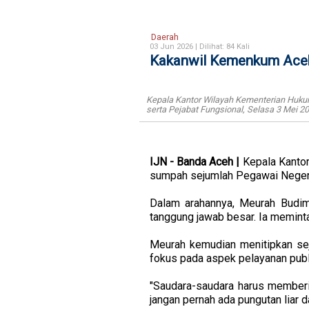
Daerah
03 Jun 2026 |
Dilihat: 84 Kali
Kakanwil Kemenkum Aceh 
Kepala Kantor Wilayah Kementerian Huku
serta Pejabat Fungsional, Selasa 3 Mei 20
IJN - Banda Aceh |
Kepala Kanto
sumpah sejumlah Pegawai Negeri 
Dalam arahannya, Meurah Budim
tanggung jawab besar. Ia meminta
Meurah kemudian menitipkan seju
fokus pada aspek pelayanan publ
"Saudara-saudara harus memberi
jangan pernah ada pungutan liar 