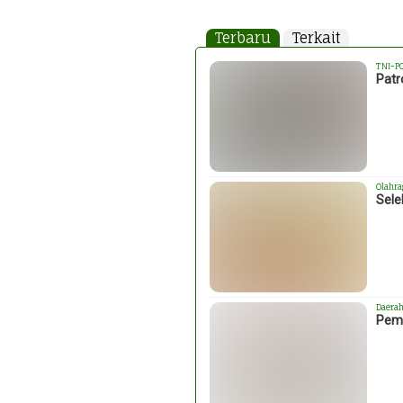
Terbaru
Terkait
TNI-P
Patr
Olahra
Sele
Daera
Pemk