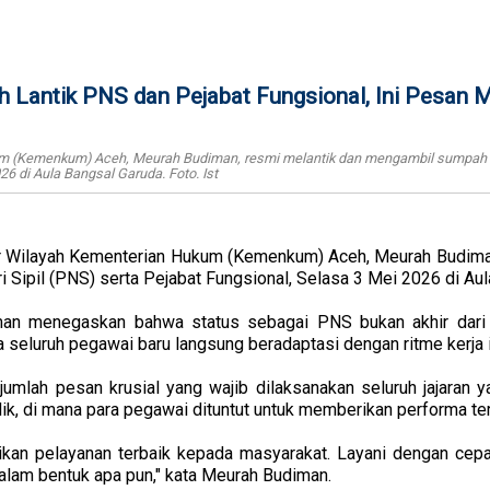
Lantik PNS dan Pejabat Fungsional, Ini Pesan 
m (Kemenkum) Aceh, Meurah Budiman, resmi melantik dan mengambil sumpah s
26 di Aula Bangsal Garuda. Foto. Ist
r Wilayah Kementerian Hukum (Kemenkum) Aceh, Meurah Budima
Sipil (PNS) serta Pejabat Fungsional, Selasa 3 Mei 2026 di Aul
an menegaskan bahwa status sebagai PNS bukan akhir dari p
 seluruh pegawai baru langsung beradaptasi dengan ritme kerja i
mlah pesan krusial yang wajib dilaksanakan seluruh jajaran y
ik, di mana para pegawai dituntut untuk memberikan performa te
kan pelayanan terbaik kepada masyarakat. Layani dengan cepat,
dalam bentuk apa pun," kata Meurah Budiman.