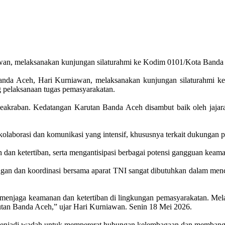
n, melaksanakan kunjungan silaturahmi ke Kodim 0101/Kota Banda A
da Aceh, Hari Kurniawan, melaksanakan kunjungan silaturahmi ke
 pelaksanaan tugas pemasyarakatan.
keakraban. Kedatangan Karutan Banda Aceh disambut baik oleh jaja
kolaborasi dan komunikasi yang intensif, khususnya terkait dukungan
an dan ketertiban, serta mengantisipasi berbagai potensi gangguan kea
 dan koordinasi bersama aparat TNI sangat dibutuhkan dalam mencip
 menjaga keamanan dan ketertiban di lingkungan pemasyarakatan. Melalui
an Banda Aceh,” ujar Hari Kurniawan. Senin 18 Mei 2026.
menjadi wadah untuk mempererat hubungan kelembagaan dan membangun 