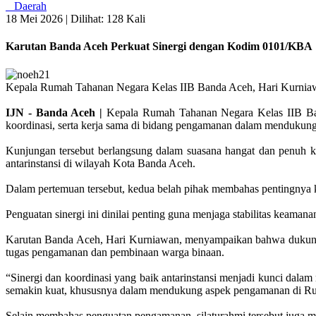
Daerah
18 Mei 2026 |
Dilihat: 128 Kali
Karutan Banda Aceh Perkuat Sinergi dengan Kodim 0101/KBA
Kepala Rumah Tahanan Negara Kelas IIB Banda Aceh, Hari Kurniawa
IJN - Banda Aceh |
Kepala Rumah Tahanan Negara Kelas IIB Ban
koordinasi, serta kerja sama di bidang pengamanan dalam mendukung
Kunjungan tersebut berlangsung dalam suasana hangat dan penuh 
antarinstansi di wilayah Kota Banda Aceh.
Dalam pertemuan tersebut, kedua belah pihak membahas pentingnya 
Penguatan sinergi ini dinilai penting guna menjaga stabilitas keaman
Karutan Banda Aceh, Hari Kurniawan, menyampaikan bahwa dukungan
tugas pengamanan dan pembinaan warga binaan.
“Sinergi dan koordinasi yang baik antarinstansi menjadi kunci dalam
semakin kuat, khususnya dalam mendukung aspek pengamanan di Rut
Selain membahas penguatan pengamanan, silaturahmi tersebut juga 