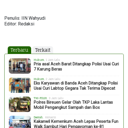
Penulis: IIN Wahyudi
Editor: Redaksi
Terbaru
Terkait
Hukum
, 1 Jam Lalu
Pria asal Aceh Barat Ditangkap Polisi Usai Curi
7 Karung Beras
Hukum
, 2 Jam Lalu
Eks Karyawan di Banda Aceh Ditangkap Polisi
Usai Curi Labtop Gegara Tak Terima Dipecat
TNI-POLRI
, 3 Jam Lalu
Polres Bireuen Gelar Olah TKP Laka Lantas
Mobil Pengangkut Sampah dan Box
Daerah
, Kemarin
Kakanwil Kemenkum Aceh Lepas Peserta Fun
Walk Sambut Hari Pengayoman ke-81