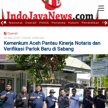
Nasional
Daerah
Politik
Peristiwa
Hukum
Pendidikan
TNI
Daerah
30 Mei 2025 |
Dilihat: 2299 Kali
Kemenkum Aceh Pantau Kinerja Notaris dan
Verifikasi Parlok Baru di Sabang