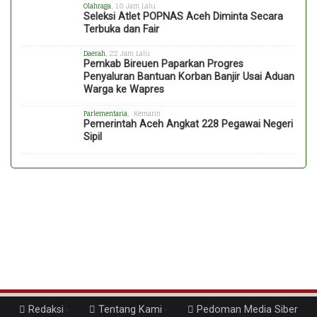
Olahraga
, 10 Jam Lalu
Seleksi Atlet POPNAS Aceh Diminta Secara
Terbuka dan Fair
Daerah
, 22 Jam Lalu
Pemkab Bireuen Paparkan Progres
Penyaluran Bantuan Korban Banjir Usai Aduan
Warga ke Wapres
Parlementaria
, Kemarin
Pemerintah Aceh Angkat 228 Pegawai Negeri
Sipil
Redaksi
Tentang Kami
Pedoman Media Siber