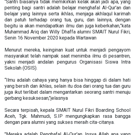
“Santri biasanya tidak memikirkan kelak akan jadi apa, yang
penting bagi santri adalah belajar menghafal Al-Qur'an dan
belajar yang lainnya serta ikhlas, menjaga akhlaqul karimah
dan patuh terhadap orang tua, guru, dan lainnya, dengan
begitu ia akan mendapatkan ilmu dan juga keberkahan,”kata
Muhammad Ariq dan Willy Dhaffa alumni SMAIT Nurul Fikri,
Senin 16 November 2020 kepada Wartawan
Menurut mereka, keinginan kuat untuk menjadi pengayom
masyarakat telah nampak saat menimba ilmu di pesantren,
yakni menjadi andalan pengurus Organisasi Siswa Intra
Sekolah (OSIS).
“Ilmu adalah cahaya yang hanya bisa hinggap di dalam hati
yang bersih dan ikhlas, selain itu doa dari orang tua dan guru
juga ikut terlibat dalam mengantarkan seorang santri menuju
gerbang kesuksesan,"jelasnya
Secara terpisah, kepala SMAIT Nurul Fikri Boarding School
Aceh, Tgk. Mahmudi, S.IP mengungkapkan rasa bangga
dengan para alumni yang sukses meraih cita-citanya.
"Mereka adalah Penghafal Al-Qur'an. Insya Allah apa yang