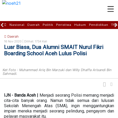
Nasional
Daerah
Politik
Peristiwa
Hukum
Pendidikan
TNI
Daerah
16 Nov 2020 |
Dilihat: 1734 Kali
Luar Biasa, Dua Alumni SMAIT Nurul Fikri
Boarding School Aceh Lulus Polisi
Ket Foto : Muhammad Ariq Bin Marzuki dan Willy Dhaffa Arisandi Bin
Sahmadi.
IJN - Banda Aceh |
Menjadi seorang Polisi memang menjadi
cita-cita banyak orang. Namun tidak semua dari lulusan
Sekolah Menengah Atas (SMA), ingin menggantungkan
impian mereka menjadi seorang pelindung, pengayom dan
pelayan masyarakat itu.