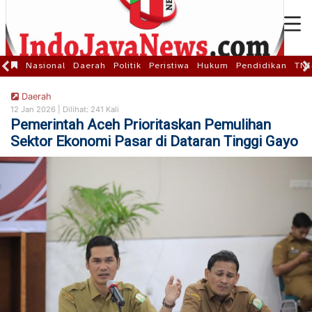
Nasional
Daerah
Politik
Peristiwa
Hukum
Pendidikan
TNI
Daerah
12 Jan 2026 |
Dilihat: 241 Kali
Pemerintah Aceh Prioritaskan Pemulihan
Sektor Ekonomi Pasar di Dataran Tinggi Gayo