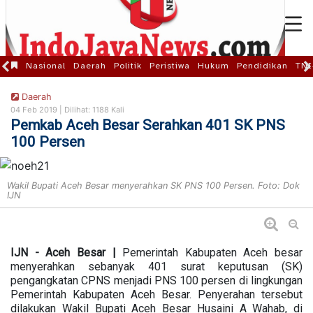
Nasional
Daerah
Politik
Peristiwa
Hukum
Pendidikan
TNI
Daerah
04 Feb 2019 |
Dilihat: 1188 Kali
Pemkab Aceh Besar Serahkan 401 SK PNS
100 Persen
Wakil Bupati Aceh Besar menyerahkan SK PNS 100 Persen. Foto: Dok
IJN
IJN - Aceh Besar |
Pemerintah Kabupaten Aceh besar
menyerahkan sebanyak 401 surat keputusan (SK)
pengangkatan CPNS menjadi PNS 100 persen di lingkungan
Pemerintah Kabupaten Aceh Besar. Penyerahan tersebut
dilakukan Wakil Bupati Aceh Besar Husaini A Wahab, di