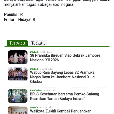
menjalankan tugas sebagai abdi negara.
Penulis : R
Editor : Hidayat S
Terbaru
Terkait
Daerah
, 1 Jam Lalu
38 Pramuka Bireuen Siap Gebrak Jambore
Nasional XII 2026
Daerah
, 3 Jam Lalu
Wabup Raja Sayang Lepas 32 Pramuka
Nagan Raya ke Jambore Nasional XII di
Cibubur
Kesehatan
, 3 Jam Lalu
BPJS Kesehatan bersama Pemko Sabang
Resmikan Taman Budaya Inisiatif
Daerah
, 3 Jam Lalu
Walikota Zulkifli Kembali Perjuangkan