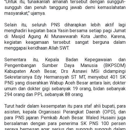
"Untuk itu, tunaikanlah amanah tersebut dengan sungguh-
sungguh dan penuh tanggung jawab demi kemaslahatan
masyarakat," ujarnya.
Selain itu, seluruh PNS diharapkan lebih aktif lagi
menghadiri kegiatan baca Yasin bersama setiap pagi Jumat
di Masjid Agung Al Munawwarah Kota Jantho. Karena,
kegiatan keagamaan tersebut sangat berguna dalam
menggapai keridhaan Allah SWT.
Sementara itu, Kepala Badan Kepegawaian dan
Pengembangan Sumber Daya Manusia (BKPSDM)
Kabupaten Aceh Besar, Drs Asnawi MSi didampingi
Sekretarisnya Edy Hermansyah ST MT, menyebut 401 SK
PNS yang diserahkan Wabup Aceh Besar antara lain; dokter
umum dan dokter gigi sebanyak 19 orang, bidan sebanyak
294 orang dan PPL sebanyak 88 orang.
Turut hadir dalam kesempatan itu para staf ahli bupati, para
asisten, kepala Organisasi Perangkat Daerah (OPD), dan
para PNS jajaran Pemkab Aceh Besar. Waled Husaini juga
bersalaman dengan para penerima SK PNS 100 persen
seraya berpesan agar serius dan sungguh sungguh dalam