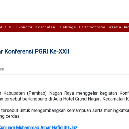
-POLRI
Ekonomi
Kesehatan
Olahraga
Parlementaria
Wisata Bu
 Konferensi PGRI Ke-XXII
 SE
 Kabupaten (Pemkab) Nagan Raya menggelar kegiatan Konfe
tan tersebut berlangsung di Aula Hotel Grand Nagan, Kecamatan 
RI tersebut untuk mengembangkan kemampuan serta meningkatkan
ng cerdas.
Kunjungi Muhammad Albar Hafid 30 Juz