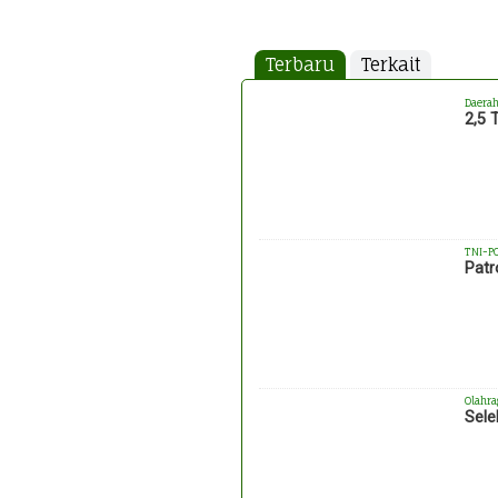
Terbaru
Terkait
Daera
2,5 
TNI-P
Patr
Olahra
Sele