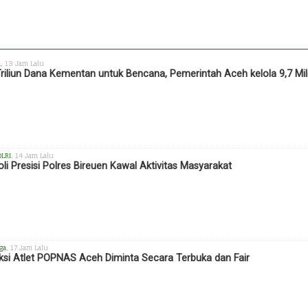
h
, 13 Jam Lalu
Triliun Dana Kementan untuk Bencana, Pemerintah Aceh kelola 9,7 Mil
OLRI
, 14 Jam Lalu
oli Presisi Polres Bireuen Kawal Aktivitas Masyarakat
ga
, 17 Jam Lalu
ksi Atlet POPNAS Aceh Diminta Secara Terbuka dan Fair