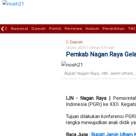
Nasional
Daerah
Politik
Peristiwa
Hukum
Pendidikan
TNI
Daerah
14 Des 2020 |
Dilihat: 575 Kali
Pemkab Nagan Raya Gelar
Bupati Nagan Raya, HM. Jamin Idham,
IJN - Nagan Raya |
Pemerintah
Indonesia (PGRI) ke XXII. Kegia
Tujuan dilakukan konferensi PG
rangka mewujudkan anak didik ya
Baca Juga :
Bupati Jamin Idham 