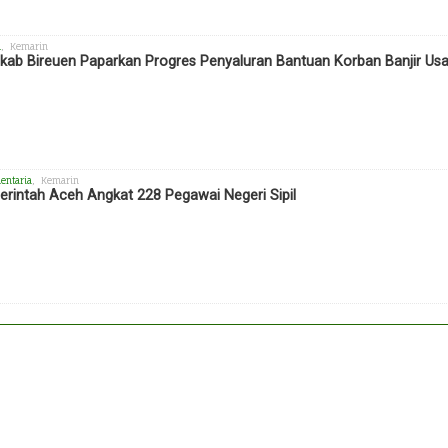
h
, Kemarin
ab Bireuen Paparkan Progres Penyaluran Bantuan Korban Banjir Us
entaria
, Kemarin
rintah Aceh Angkat 228 Pegawai Negeri Sipil