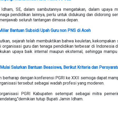
 Idham, SE, dalam sambutannya mengatakan, dalam upaya me
naga pendidikan lainnya, perlu untuk didukung dan didorong se
menjawab seluruh tantangan dimasa depan.
iliar Bantuan Subsidi Upah Guru non PNS di Aceh
tkan, sejarah telah membuktikan bahwa keuletan, kekompakan se
organisasi guru dan tenaga pendidikan terbesar di Indonesia de
ilakukan upaya baik internal maupun eksternal, sehingga mam
lai Salurkan Bantuan Beasiswa, Berikut Kriteria dan Persyarat
ham berharap dengan konferensi PGRI ke XXII semoga dapat mam
organisasi tersebut sebagai wadah profesi yang moderen.
ganisasi PGRI Kabupaten setempat sebagai mitra pemerin
ndatang,"demikian tutup Bupati Jamin Idham.