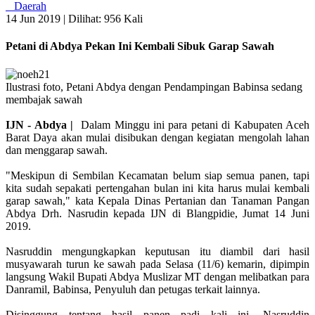
Daerah
14 Jun 2019 |
Dilihat: 956 Kali
Petani di Abdya Pekan Ini Kembali Sibuk Garap Sawah
Ilustrasi foto, Petani Abdya dengan Pendampingan Babinsa sedang
membajak sawah
IJN - Abdya |
Dalam Minggu ini para petani di Kabupaten Aceh
Barat Daya akan mulai disibukan dengan kegiatan mengolah lahan
dan menggarap sawah.
"Meskipun di Sembilan Kecamatan belum siap semua panen, tapi
kita sudah sepakati pertengahan bulan ini kita harus mulai kembali
garap sawah," kata Kepala Dinas Pertanian dan Tanaman Pangan
Abdya Drh. Nasrudin kepada IJN di Blangpidie, Jumat 14 Juni
2019.
Nasruddin mengungkapkan keputusan itu diambil dari hasil
musyawarah turun ke sawah pada Selasa (11/6) kemarin, dipimpin
langsung Wakil Bupati Abdya Muslizar MT dengan melibatkan para
Danramil, Babinsa, Penyuluh dan petugas terkait lainnya.
Disinggung tentang hasil panen padi kali ini, Nasruddin