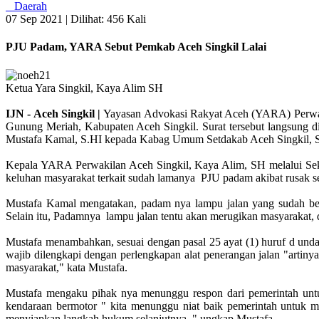
Daerah
07 Sep 2021 |
Dilihat: 456 Kali
PJU Padam, YARA Sebut Pemkab Aceh Singkil Lalai
Ketua Yara Singkil, Kaya Alim SH
IJN - Aceh Singkil |
Yayasan Advokasi Rakyat Aceh (YARA) Perwaki
Gunung Meriah, Kabupaten Aceh Singkil. Surat tersebut langsung 
Mustafa Kamal, S.HI kepada Kabag Umum Setdakab Aceh Singkil, S
Kepala YARA Perwakilan Aceh Singkil, Kaya Alim, SH melalui Sekr
keluhan masyarakat terkait sudah lamanya PJU padam akibat rusak se
Mustafa Kamal mengatakan, padam nya lampu jalan yang sudah berl
Selain itu, Padamnya lampu jalan tentu akan merugikan masyarakat,
Mustafa menambahkan, sesuai dengan pasal 25 ayat (1) huruf d unda
wajib dilengkapi dengan perlengkapan alat penerangan jalan "artin
masyarakat," kata Mustafa.
Mustafa mengaku pihak nya menunggu respon dari pemerintah untuk
kendaraan bermotor " kita menunggu niat baik pemerintah untuk me
menyiapkan langkah hukum selanjutnya, " ungkap Mustafa