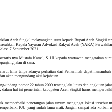
lan Aceh Singkil melayangkan surat kepada Bupati Aceh Singkil ter
diserahkan Kepala Yayasan Advokasi Rakyat Aceh (YARA) Perwakilan 
elasa 7 September 2021.
etaris nya Mustafa Kamal, S. HI kepada wartawan mengatakan surat
panjang jalan di sana.
arut lama tanpa adanya perhatian dari Pemerintah dapat menambah ma
 dan akan mengundang aksi kejahatan.
ng-undang nomor 22 tahun 2009 tentang lalu lintas dan angkutan jalan
ya, dalam hal ini pemerintah kabupaten Aceh Singkil harus memperbai
 memperbaiki penerangan jalan umum mengingat lokasi tersebut mer
mperbaiki PJU yang sudah lama mati. Jangan sampai ada korban akib