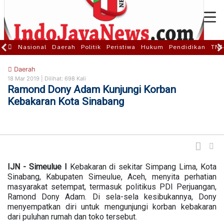
Nasional
Daerah
Politik
Peristiwa
Hukum
Pendidikan
TNI
Daerah
18 Mar 2019 |
Dilihat: 698 Kali
Ramond Dony Adam Kunjungi Korban
Kebakaran Kota Sinabang
IJN - Simeulue I
Kebakaran di sekitar Simpang Lima, Kota
Sinabang, Kabupaten Simeulue, Aceh, menyita perhatian
masyarakat setempat, termasuk politikus PDI Perjuangan,
Ramond Dony Adam. Di sela-sela kesibukannya, Dony
menyempatkan diri untuk mengunjungi korban kebakaran
dari puluhan rumah dan toko tersebut.