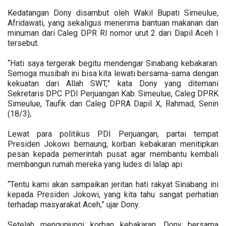
Kedatangan Dony disambut oleh Wakil Bupati Simeulue,
Afridawati, yang sekaligus menerima bantuan makanan dan
minuman dari Caleg DPR RI nomor urut 2 dari Dapil Aceh I
tersebut.
“Hati saya tergerak begitu mendengar Sinabang kebakaran.
Semoga musibah ini bisa kita lewati bersama-sama dengan
kekuatan dari Allah SWT,” kata Dony yang ditemani
Sekretaris DPC PDI Perjuangan Kab. Simeulue, Caleg DPRK
Simeulue, Taufik dan Caleg DPRA Dapil X, Rahmad, Senin
(18/3),
Lewat para politikus PDI Perjuangan, partai tempat
Presiden Jokowi bernaung, korban kebakaran menitipkan
pesan kepada pemerintah pusat agar membantu kembali
membangun rumah mereka yang ludes di lalap api.
“Tentu kami akan sampaikan jeritan hati rakyat Sinabang ini
kepada Presiden Jokowi, yang kita tahu sangat perhatian
terhadap masyarakat Aceh,” ujar Dony.
Setelah mengunjungi korban kebakaran, Dony bersama