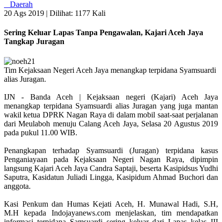
Daerah
20 Ags 2019 |
Dilihat: 1177 Kali
Sering Keluar Lapas Tanpa Pengawalan, Kajari Aceh Jaya
Tangkap Juragan
Tim Kejaksaan Negeri Aceh Jaya menangkap terpidana Syamsuardi
alias Juragan.
IJN - Banda Aceh | Kejaksaan negeri (Kajari) Aceh Jaya
menangkap terpidana Syamsuardi alias Juragan yang juga mantan
wakil ketua DPRK Nagan Raya di dalam mobil saat-saat perjalanan
dari Meulaboh menuju Calang Aceh Jaya, Selasa 20 Agustus 2019
pada pukul 11.00 WIB.
Penangkapan terhadap Syamsuardi (Juragan) terpidana kasus
Penganiayaan pada Kejaksaan Negeri Nagan Raya, dipimpin
langsung Kajari Aceh Jaya Candra Saptaji, beserta Kasipidsus Yudhi
Saputra, Kasidatun Juliadi Lingga, Kasipidum Ahmad Buchori dan
anggota.
Kasi Penkum dan Humas Kejati Aceh, H. Munawal Hadi, S.H,
M.H kepada Indojayanews.com menjelaskan, tim mendapatkan
informasi terpidana Samsuardi sering keluar dari Lapas kelas III