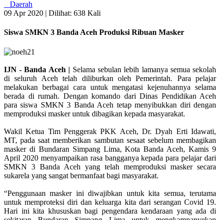
Daerah
09 Apr 2020 |
Dilihat: 638 Kali
Siswa SMKN 3 Banda Aceh Produksi Ribuan Masker
IJN - Banda Aceh |
Selama sebulan lebih lamanya semua sekolah
di seluruh Aceh telah diliburkan oleh Pemerintah. Para pelajar
melakukan berbagai cara untuk mengatasi kejenuhannya selama
berada di rumah. Dengan komando dari Dinas Pendidikan Aceh
para siswa SMKN 3 Banda Aceh tetap menyibukkan diri dengan
memproduksi masker untuk dibagikan kepada masyarakat.
Wakil Ketua Tim Penggerak PKK Aceh, Dr. Dyah Erti Idawati,
MT, pada saat memberikan sambutan sesaat sebelum membagikan
masker di Bundaran Simpang Lima, Kota Banda Aceh, Kamis 9
April 2020 menyampaikan rasa bangganya kepada para pelajar dari
SMKN 3 Banda Aceh yang telah memproduksi masker secara
sukarela yang sangat bermanfaat bagi masyarakat.
“Penggunaan masker ini diwajibkan untuk kita semua, terutama
untuk memproteksi diri dan keluarga kita dari serangan Covid 19.
Hari ini kita khususkan bagi pengendara kendaraan yang ada di
sekitaran Bundaran Simpang Lima untuk mengkampanyekan