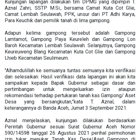
Kunjungan lapangan dilakukan tim DPMG yang dipimpin T.
Aznal Zahri, SSTP M.Si., bersama Camat Kuta Cot Glie,
Camat Lembah Seulawah, PPK, unsur dari PT Adhi Karya,
Para Keuchik dan pemilik tanah di lima gampong.
Adapun kelima gampong tersebut adalah Gampong
Lamtamot, Gampong Paya Keureleh dan Gampong Lon
Baroh Kecamatan Lembah Seulawah. Selanjutnya, Gampong
Keureuweng Blang Kecamatan Kuta Cot Glie dan Gampong
Lhieb Kecamatan Seulimeum.
"Alhamdulillah ke semuanya tuntas semuanya kita verifikasi
dan selesaikan. Hasil verifikasi data lapangan ini akan kita
sampaikan kepada Bapak Gubernur sebagai dasar dan
pertimbangan untuk mengeluarkan izin ataupun
rekomendasi terhadap pertukaran tanah kas Gampong/ Aset
Desa yang bersangkutan,”kata T. Aznal, dalam
keterangannya di Banda Aceh, Jumat 3 September 2021.
Aznal menjelaskan, kunjungan dilakukan berdasarkan
Perintah Gubernur sesuai Surat Gubernur Aceh Nomor
590/14598 tanggal 26 Agustus 2021 perihal permohonan
izin tukar menukar Tanah Kas Desa/Aset Gampong di