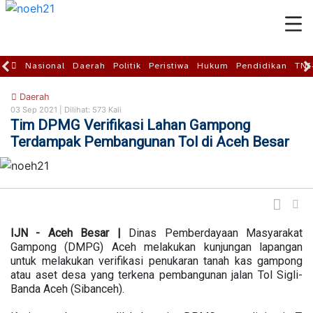
Nasional
Daerah
Politik
Peristiwa
Hukum
Pendidikan
TNI
Daerah
03 Sep 2021 |
Dilihat: 573 Kali
Tim DPMG Verifikasi Lahan Gampong
Terdampak Pembangunan Tol di Aceh Besar
IJN
- Aceh Besar |
Dinas Pemberdayaan Masyarakat
Gampong (DMPG) Aceh melakukan kunjungan lapangan
untuk melakukan verifikasi penukaran tanah kas gampong
atau aset desa yang terkena pembangunan jalan Tol Sigli-
Banda Aceh (Sibanceh).