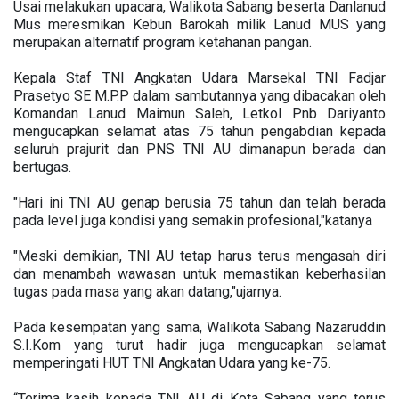
Usai melakukan upacara, Walikota Sabang beserta Danlanud
Mus meresmikan Kebun Barokah milik Lanud MUS yang
merupakan alternatif program ketahanan pangan.
Kepala Staf TNI Angkatan Udara Marsekal TNI Fadjar
Prasetyo SE M.P.P dalam sambutannya yang dibacakan oleh
Komandan Lanud Maimun Saleh, Letkol Pnb Dariyanto
mengucapkan selamat atas 75 tahun pengabdian kepada
seluruh prajurit dan PNS TNI AU dimanapun berada dan
bertugas.
"Hari ini TNI AU genap berusia 75 tahun dan telah berada
pada level juga kondisi yang semakin profesional,"katanya
"Meski demikian, TNI AU tetap harus terus mengasah diri
dan menambah wawasan untuk memastikan keberhasilan
tugas pada masa yang akan datang,"ujarnya.
Pada kesempatan yang sama, Walikota Sabang Nazaruddin
S.I.Kom yang turut hadir juga mengucapkan selamat
memperingati HUT TNI Angkatan Udara yang ke-75.
“Terima kasih kepada TNI AU di Kota Sabang yang terus