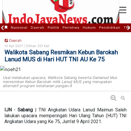
Nasional
Daerah
Politik
Peristiwa
Hukum
Pendidikan
TNI
Daerah
10 Apr 2021 |
Dilihat: 331 Kali
Walikota Sabang Resmikan Kebun Barokah
Lanud MUS di Hari HUT TNI AU Ke 75
Usai melakukan upacara, Walikota Sabang beserta Danlanud Mus
meresmikan Kebun Barokah milik Lanud MUS yang merupakan
alternatif program ketahanan pangan.Â
IJN
-
Sabang
| TNI Angkatan Udara Lanud Maimun Saleh
lakukan upacara memperingati Hari Ulang Tahun (HUT) TNI
Angkatan Udara yang Ke 75, Jum'at 9 April 2021.