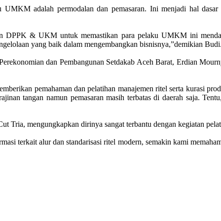
laku UMKM adalah permodalan dan pemasaran. Ini menjadi hal das
dan DPPK & UKM untuk memastikan para pelaku UMKM ini mendapat
ngelolaan yang baik dalam mengembangkan bisnisnya,”demikian Budi
dang Perekonomian dan Pembangunan Setdakab Aceh Barat, Erdian Mou
memberikan pemahaman dan pelatihan manajemen ritel serta kurasi pr
inan tangan namun pemasaran masih terbatas di daerah saja. Tentu, 
Cut Tria, mengungkapkan dirinya sangat terbantu dengan kegiatan pelati
ormasi terkait alur dan standarisasi ritel modern, semakin kami mema