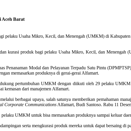
i Aceh Barat
 bagi pelaku Usaha Mikro, Kecil, dan Menengah (UMKM) di Kabupate
 dan kurasi produk bagi pelaku Usaha Mikro, Kecil, dan Menengah 
n Dinas Penanaman Modal dan Pelayanan Terpadu Satu Pintu (DPMPTSP
an memasarkan produknya di gerai-gerai Alfamart.
 mendukung pertumbuhan UMKM dengan diikuti oleh 29 pelaku UMKM
mpai kemasan dari manajemen Alfamart.
elalui berbagai upaya, salah satunya memberikan pemahaman manaje
al Corporate Communications
Alfamart, Budi Santoso. Rabu 11 Dese
a pelaku UMKM untuk bisa memasarkan produknya sampai keluar daera
ampingan serta mengkurasi produk mereka untuk dapat bersaing di pa