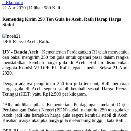
Ekonomi
21 Apr 2020 |
Dilihat: 980 Kali
Kemendag Kirim 250 Ton Gula ke Aceh, Rafli Harap Harga
Stabil
DPR RI asal Aceh, Rafli.
IJN - Banda Aceh |
Kementerian Perdagangan RI telah menyetujui
dan bakal mengirim 250 ton gula untuk operasi pasar dalam rangka
menstabilkan kembali harga gula di Aceh. Hal ini disampaikan
anggota Komisi VI DPR RI, Rafli kepada media, Selasa 21 April
2020.
Dengan adanya pengiriman 250 ton gula tersebut, Rafli berharap
harga gula di Aceh segera stabil kembali sesuai Harga Eceran
Teringgi (HET) yaitu Rp12.500 per kilogram.
"Alhamdulillah pihak Kementerian Perdagangan melalui Dirjen
Perdagangan Dalam Negeri (PDN) sudah mengirim 250 ton gula ke
Aceh, jadi kita harapkan harga gula segera kembali stabil di Aceh.
Kasihan masyarakat jika harga gula melambung tinggi," kata Rafli.
DPR RI asal Aceh ini juga meminta agar tidak ada lagi permainan