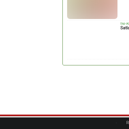
TNI-P
Satl
R