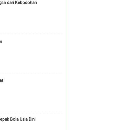
ngsa dari Kebodohan
um
at
pak Bola Usia Dini