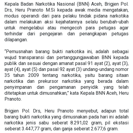
Kepala Badan Narkotika Nasional (BNN) Aceh, Brigjen Pol.
Drs, Heru Pranoto M.Si kepada awak media mengatakan,
modus operandi dari para pelaku tindak pidana narkotika
dalam melakukan aksi kejahatannya selalu berubah-ubah
untuk mengelabui atau mengecoh para petugas agar
terhindar dari pengejaran dan penangkapan petugas
dilapangan.
“Pemusnahan barang bukti narkotika ini, adalah sebagai
wujud transparansi dan pertanggungjawaban BNN kepada
publik dan sesuai dengan amanat pasal 91 ayat (2), ayat (3),
ayat (4), ayat (5) dan pasal 92 ayat (3) undang-undang nomor
35 tahun 2009 tentang narkotika, yaitu barang sitaan
narkotika dan prekursor narkotika yang berada dalam
penyimpanan dan pengamanan penyidik yang telah
ditetapkan untuk dimusnahkan,” kata Kepala BNN Aceh, Heru
Pranoto.
Brigjen Pol. Drs, Heru Pranoto menyebut, adapun total
barang bukti narkotika yang dimusnakan pada hari ini adalah
narkotika jenis sabu seberat 8.291,02 gram, pil ekstasi
seberat 3.447,77 gram, dan ganja seberat 2.677,6 gram.