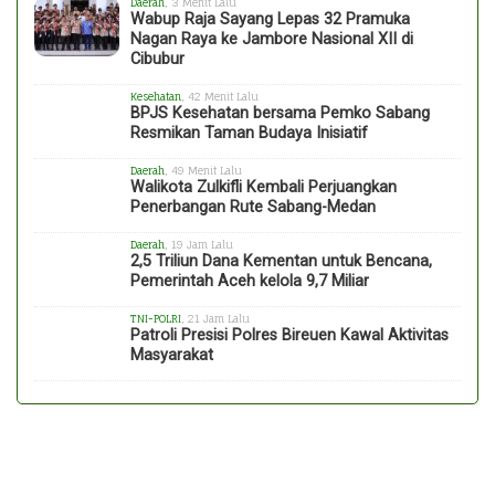
Daerah
, 3 Menit Lalu
Wabup Raja Sayang Lepas 32 Pramuka
Nagan Raya ke Jambore Nasional XII di
Cibubur
Kesehatan
, 42 Menit Lalu
BPJS Kesehatan bersama Pemko Sabang
Resmikan Taman Budaya Inisiatif
Daerah
, 49 Menit Lalu
Walikota Zulkifli Kembali Perjuangkan
Penerbangan Rute Sabang-Medan
Daerah
, 19 Jam Lalu
2,5 Triliun Dana Kementan untuk Bencana,
Pemerintah Aceh kelola 9,7 Miliar
TNI-POLRI
, 21 Jam Lalu
Patroli Presisi Polres Bireuen Kawal Aktivitas
Masyarakat