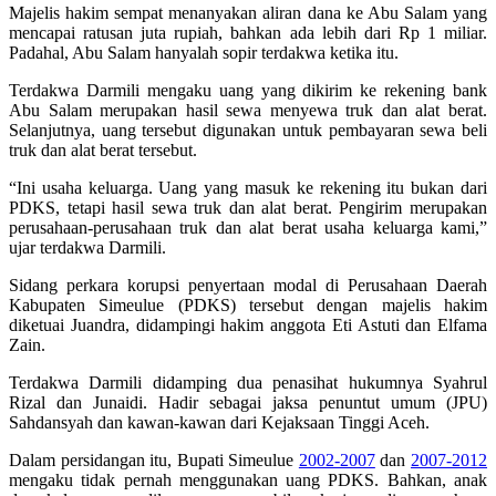
Majelis hakim sempat menanyakan aliran dana ke Abu Salam yang
mencapai ratusan juta rupiah, bahkan ada lebih dari Rp 1 miliar.
Padahal, Abu Salam hanyalah sopir terdakwa ketika itu.
Terdakwa Darmili mengaku uang yang dikirim ke rekening bank
Abu Salam merupakan hasil sewa menyewa truk dan alat berat.
Selanjutnya, uang tersebut digunakan untuk pembayaran sewa beli
truk dan alat berat tersebut.
“Ini usaha keluarga. Uang yang masuk ke rekening itu bukan dari
PDKS, tetapi hasil sewa truk dan alat berat. Pengirim merupakan
perusahaan-perusahaan truk dan alat berat usaha keluarga kami,”
ujar terdakwa Darmili.
Sidang perkara korupsi penyertaan modal di Perusahaan Daerah
Kabupaten Simeulue (PDKS) tersebut dengan majelis hakim
diketuai Juandra, didampingi hakim anggota Eti Astuti dan Elfama
Zain.
Terdakwa Darmili didamping dua penasihat hukumnya Syahrul
Rizal dan Junaidi. Hadir sebagai jaksa penuntut umum (JPU)
Sahdansyah dan kawan-kawan dari Kejaksaan Tinggi Aceh.
Dalam persidangan itu, Bupati Simeulue
2002-2007
dan
2007-2012
mengaku tidak pernah menggunakan uang PDKS. Bahkan, anak