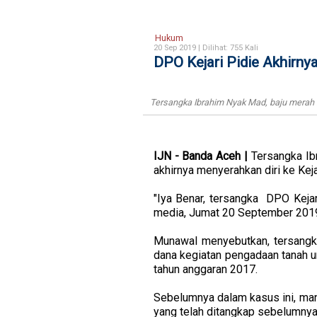
Hukum
20 Sep 2019 |
Dilihat: 755 Kali
DPO Kejari Pidie Akhirny
Tersangka Ibrahim Nyak Mad, baju merah m
IJN - Banda Aceh |
Tersangka Ib
akhirnya menyerahkan diri ke Ke
"Iya Benar, tersangka DPO Keja
media, Jumat 20 September 201
Munawal menyebutkan, tersangk
dana kegiatan pengadaan tanah u
tahun anggaran 2017.
Sebelumnya dalam kasus ini, ma
yang telah ditangkap sebelumnya o