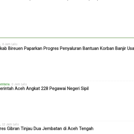
h
, 6 Jam Lalu
ab Bireuen Paparkan Progres Penyaluran Bantuan Korban Banjir Us
entaria
, 8 Jam Lalu
rintah Aceh Angkat 228 Pegawai Negeri Sipil
h
, 12 Jam Lalu
es Gibran Tinjau Dua Jembatan di Aceh Tengah