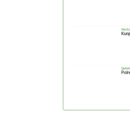
Pendi
Kunj
Daera
Polr