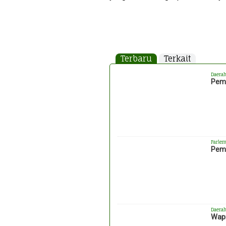
Terbaru
Terkait
Daera
Pemk
Parlem
Peme
Daera
Wapr