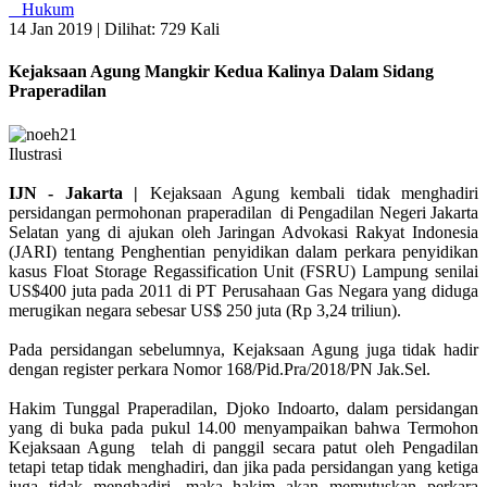
Hukum
14 Jan 2019 |
Dilihat: 729 Kali
Kejaksaan Agung Mangkir Kedua Kalinya Dalam Sidang
Praperadilan
Ilustrasi
IJN - Jakarta |
Kejaksaan Agung kembali tidak menghadiri
persidangan permohonan praperadilan di Pengadilan Negeri Jakarta
Selatan yang di ajukan oleh Jaringan Advokasi Rakyat Indonesia
(JARI) tentang Penghentian penyidikan dalam perkara penyidikan
kasus Float Storage Regassification Unit (FSRU) Lampung senilai
US$400 juta pada 2011 di PT Perusahaan Gas Negara yang diduga
merugikan negara sebesar US$ 250 juta (Rp 3,24 triliun).
Pada persidangan sebelumnya, Kejaksaan Agung juga tidak hadir
dengan register perkara Nomor 168/Pid.Pra/2018/PN Jak.Sel.
Hakim Tunggal Praperadilan, Djoko Indoarto, dalam persidangan
yang di buka pada pukul 14.00 menyampaikan bahwa Termohon
Kejaksaan Agung telah di panggil secara patut oleh Pengadilan
tetapi tetap tidak menghadiri, dan jika pada persidangan yang ketiga
juga tidak menghadiri, maka hakim akan memutuskan perkara