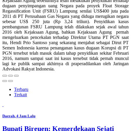
Kejaksaan Agung sebelumnya telah melakukan penyidikan terhadap
dugaan penyimpangan uang Negara pada proyek Float Storage
Regassification Unit (FSRU) Lampung senilai US$400 juta pada
2011 di PT Perusahaan Gas Negara yang diduga merugikan negara
sebesar US$ 250 juta (Rp 3,24 triliun). Penyidikan kasus
pembangunan FSRU Lampung telah dilakukan sejak awal tahun
2016 oleh Kejaksaan Agung, bahkan Kejaksaan Agung pernah
mengeluarkan pencekalan terhadap Direktur Utama PT PGN saat
itu, Hendi Prio Santoso yang sekarang menjabat sebagai Dirut PT
Semen Indonesia karena penanganan kasus dugaan Korupsi di PT
PGN tersebut telah masuk dalam tahap penyidikan sekitar Februari
2016, namum sampai saat ini kasus tersebut tidak pernah muncul
lagi ke publik sampai akhirnya di praperadilankan oleh Jaringan
Advokasi Rakyat Indonesia.
Terbaru
Terkait
Daerah
, 4 Jam Lalu
Bupati Bireuen: Kemerdekaan Sejati