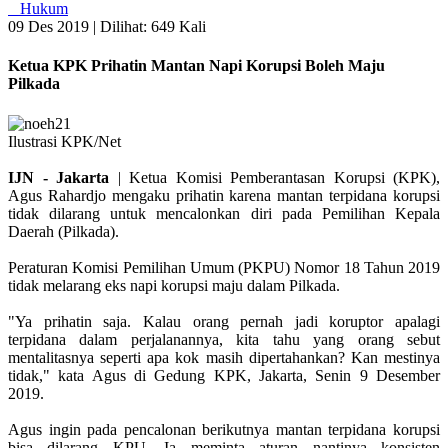
Hukum
09 Des 2019 |
Dilihat: 649 Kali
Ketua KPK Prihatin Mantan Napi Korupsi Boleh Maju
Pilkada
Ilustrasi KPK/Net
IJN - Jakarta
| Ketua Komisi Pemberantasan Korupsi (KPK),
Agus Rahardjo mengaku prihatin karena mantan terpidana korupsi
tidak dilarang untuk mencalonkan diri pada Pemilihan Kepala
Daerah (Pilkada).
Peraturan Komisi Pemilihan Umum (PKPU) Nomor 18 Tahun 2019
tidak melarang eks napi korupsi maju dalam Pilkada.
"Ya prihatin saja. Kalau orang pernah jadi koruptor apalagi
terpidana dalam perjalanannya, kita tahu yang orang sebut
mentalitasnya seperti apa kok masih dipertahankan? Kan mestinya
tidak," kata Agus di Gedung KPK, Jakarta, Senin 9 Desember
2019.
Agus ingin pada pencalonan berikutnya mantan terpidana korupsi
bisa dilarang KPU. Ia meminta aturan nantinya konsisten